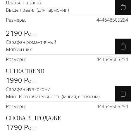
Платье на запах
Выше правил (для гармонии)
Размеры:
44
46
48
50
52
54
2190 Р
опт
Сарафан романтичный
Мягкий шик
Размеры:
44
46
48
50
52
54
ULTRA TREND
1990 Р
опт
Сарафан из экокожи
Мисс Исключительность (магия, с поясом)
Размеры:
44
46
48
50
52
54
СНОВА В ПРОДАЖЕ
1790 Р
опт