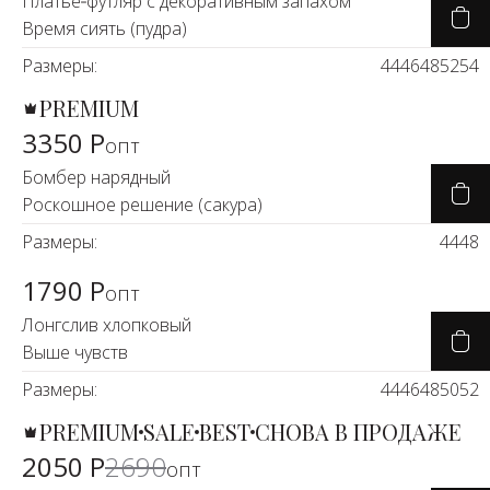
Платье‑футляр с декоративным запахом
Время сиять (пудра)
Размеры:
44
46
48
52
54
PREMIUM
3350 Р
опт
Бомбер нарядный
Роскошное решение (сакура)
Размеры:
44
48
1790 Р
опт
Лонгслив хлопковый
Выше чувств
Размеры:
44
46
48
50
52
PREMIUM
SALE
BEST
СНОВА В ПРОДАЖЕ
-25%
2050 Р
2690
опт