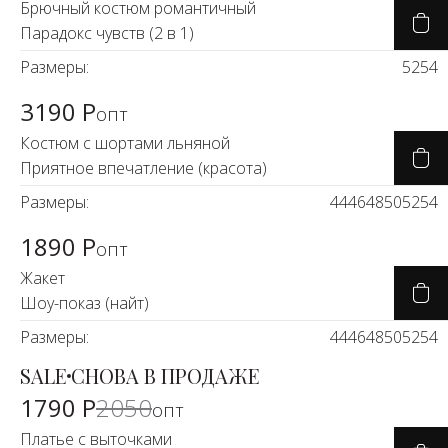
Брючный костюм романтичный
Парадокс чувств (2 в 1)
Размеры:
52
54
3190 Р
опт
Костюм с шортами льняной
Приятное впечатление (красота)
Размеры:
44
46
48
50
52
54
1890 Р
опт
Жакет
Шоу-показ (найт)
Размеры:
44
46
48
50
52
54
SALE
СНОВА В ПРОДАЖЕ
-11%
1790 Р
2050
опт
Платье с выточками