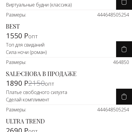
Виртуальные будни (классика)
Размеры:
44
46
48
50
52
54
BEST
1550 Р
опт
Топ для свиданий
Сила ночи (роман)
Размеры:
46
48
50
SALE
СНОВА В ПРОДАЖЕ
-11%
1890 Р
2150
опт
Платье свободного силуэта
Сделай комплимент
Размеры:
44
46
48
50
52
54
ULTRA TREND
2690 Р
опт