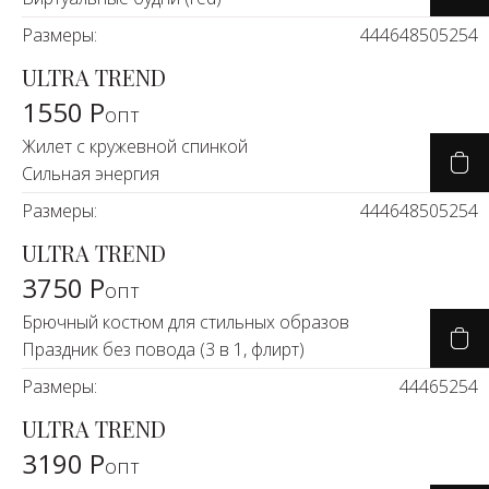
Новинки а
Размеры:
44
46
48
50
52
54
+20
ULTRA TREND
Скоро в п
1550 Р
опт
Жилет с кружевной спинкой
Сильная энергия
Размеры:
44
46
48
50
52
54
ULTRA TREND
3750 Р
опт
Брючный костюм для стильных образов
Праздник без повода (3 в 1, флирт)
Размеры:
44
46
52
54
ULTRA TREND
3190 Р
опт