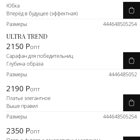
Юбка
Вперёд в будущее (эффектная)
Размеры:
44
46
48
50
52
54
ULTRA TREND
2150 Р
опт
Сарафан для победительниц
Глубина образа
Размеры:
44
46
48
50
52
2190 Р
опт
Платье элегантное
Выше правил
Размеры:
44
46
48
50
52
54
2350 Р
опт