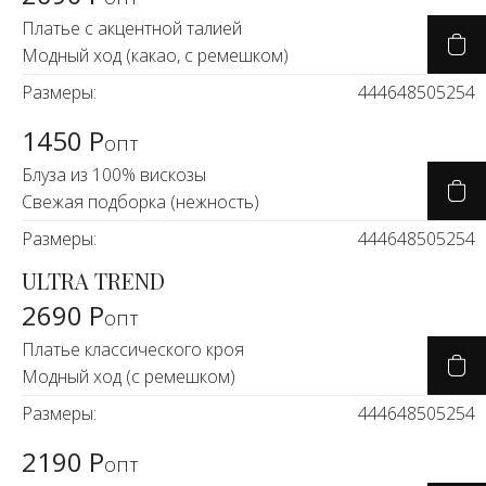
Платье с акцентной талией
Модный ход (какао, с ремешком)
Размеры:
44
46
48
50
52
54
1450 Р
опт
Блуза из 100% вискозы
Свежая подборка (нежность)
Размеры:
44
46
48
50
52
54
ULTRA TREND
2690 Р
опт
Платье классического кроя
Модный ход (с ремешком)
Размеры:
44
46
48
50
52
54
2190 Р
опт