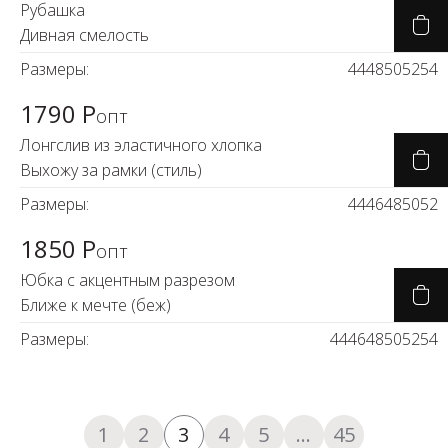
Рубашка
Дивная смелость
Размеры:
44
48
50
52
54
1790 Р
опт
Лонгслив из эластичного хлопка
Выхожу за рамки (стиль)
Размеры:
44
46
48
50
52
1850 Р
опт
Юбка с акцентным разрезом
Ближе к мечте (беж)
Размеры:
44
46
48
50
52
54
1
2
3
4
5
...
45