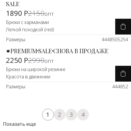
SALE
-11%
1890 Р
2150
опт
Брюки с карманами
Легкой походкой (red)
Размеры:
44
48
50
52
54
PREMIUM
SALE
СНОВА В ПРОДАЖЕ
-25%
2250 Р
2990
опт
Брюки на широкой резинке
Красота в движении
Размеры:
44
48
52
1
2
3
4
Показать еще