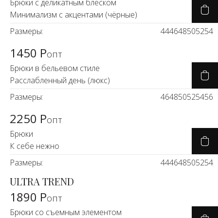
Брюки с деликатным блеском
Минимализм с акцентами (чёрные)
Размеры:
44
46
48
50
52
54
1450 Р
опт
Брюки в бельевом стиле
Расслабленный день (люкс)
Размеры:
46
48
50
52
54
56
2250 Р
опт
Брюки
К себе нежно
Размеры:
44
46
48
50
52
54
ULTRA TREND
1890 Р
опт
Брюки со съемным элементом