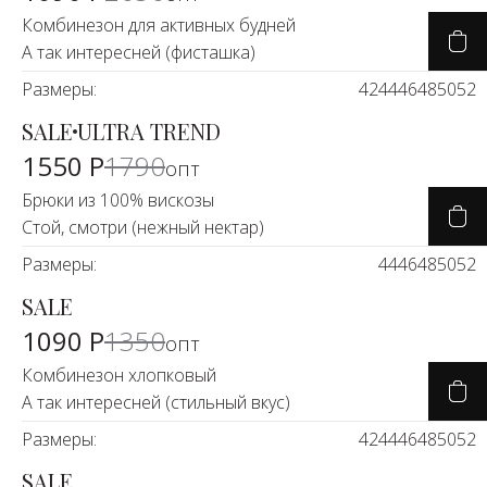
Комбинезон для активных будней
А так интересней (фисташка)
Размеры:
42
44
46
48
50
52
SALE
ULTRA TREND
-13%
1550 Р
1790
опт
Брюки из 100% вискозы
Стой, смотри (нежный нектар)
Размеры:
44
46
48
50
52
SALE
-17%
1090 Р
1350
опт
Комбинезон хлопковый
А так интересней (стильный вкус)
Размеры:
42
44
46
48
50
52
SALE