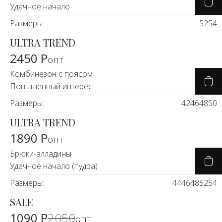
Удачное начало
Размеры:
52
54
ULTRA TREND
2450 Р
опт
Комбинезон с поясом
Повышенный интерес
Размеры:
42
46
48
50
ULTRA TREND
1890 Р
опт
Брюки‑алладины
Удачное начало (пудра)
Размеры:
44
46
48
52
54
SALE
-45%
1090 Р
2050
опт