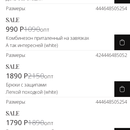
Размеры:
44
46
48
50
52
54
SALE
-10%
990 Р
1090
опт
Комбинезон приталенный на завязках
А так интересней (white)
Размеры:
42
44
46
48
50
52
SALE
-11%
1890 Р
2150
опт
Брюки с защипами
Легкой походкой (white)
Размеры:
44
46
48
50
52
54
SALE
-6%
1790 Р
1890
опт