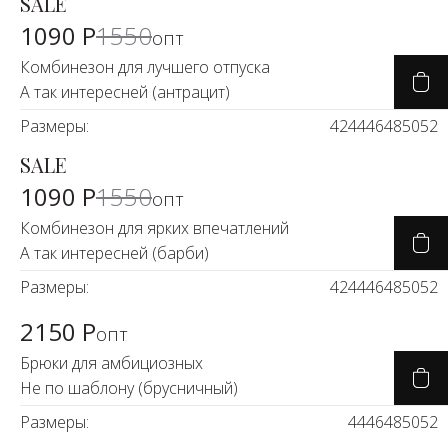
SALE
-29%
1090 Р
1550
опт
Комбинезон для лучшего отпуска
А так интересней (антрацит)
Размеры:
42
44
46
48
50
52
SALE
-29%
1090 Р
1550
опт
Комбинезон для ярких впечатлений
А так интересней (барби)
Размеры:
42
44
46
48
50
52
2150 Р
опт
Брюки для амбициозных
Не по шаблону (брусничный)
Размеры:
44
46
48
50
52