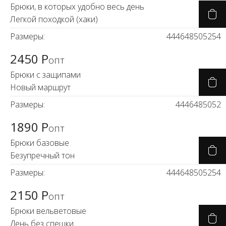
Брюки, в которых удобно весь день
Легкой походкой (хаки)
Размеры:
44
46
48
50
52
54
2450 Р
опт
Брюки с защипами
Новый маршрут
Размеры:
44
46
48
50
52
1890 Р
опт
Брюки базовые
Безупречный тон
Размеры:
44
46
48
50
52
54
2150 Р
опт
Брюки вельветовые
День без спешки