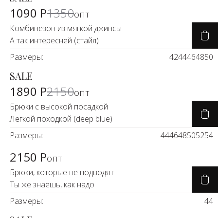
-17%
1090 Р
1350
опт
Комбинезон из мягкой джинсы
А так интересней (стайл)
Размеры:
42
44
46
48
50
SALE
-11%
1890 Р
2150
опт
Брюки с высокой посадкой
Легкой походкой (deep blue)
Размеры:
44
46
48
50
52
54
2150 Р
опт
Брюки, которые не подводят
Ты же знаешь, как надо
Размеры:
44