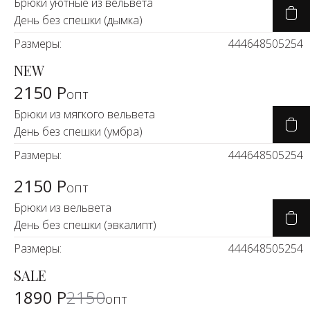
Новинки а
Брюки уютные из вельвета
День без спешки (дымка)
+31
Размеры:
44
46
48
50
52
54
Скоро в п
NEW
2150 Р
опт
Брюки из мягкого вельвета
День без спешки (умбра)
Размеры:
44
46
48
50
52
54
2150 Р
опт
Брюки из вельвета
День без спешки (эвкалипт)
Размеры:
44
46
48
50
52
54
SALE
-11%
1890 Р
2150
опт