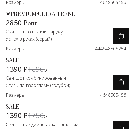
Размеры:
46
48
50
54
56
PREMIUM
ULTRA TREND
2850 Р
опт
Свитшот со швами наружу
Успех в руках (серый)
Размеры:
44
46
48
50
52
54
SALE
-26%
1390 Р
1890
опт
Свитшот комбинированный
Стиль по-взрослому (голубой)
Размеры:
46
48
50
54
56
SALE
-19%
1390 Р
1750
опт
Свитшот из джинсы с капюшоном