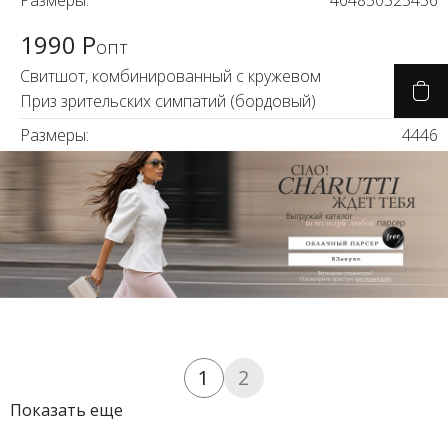
Размеры:
46
48
50
52
54
56
1990 Р
опт
Свитшот, комбинированный с кружевом
Приз зрительских симпатий (бордовый)
Размеры:
44
46
1
2
Показать еще