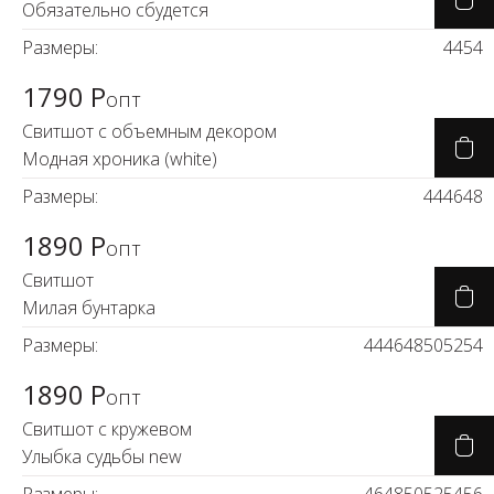
Обязательно сбудется
Размеры:
44
54
1790 Р
опт
Свитшот с объемным декором
Модная хроника (white)
Размеры:
44
46
48
1890 Р
опт
Свитшот
Милая бунтарка
Размеры:
44
46
48
50
52
54
1890 Р
опт
Свитшот с кружевом
Улыбка судьбы new