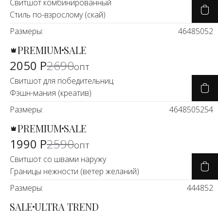
Свитшот комбинированный
Стиль по-взрослому (скай)
Размеры:
46
48
50
52
PREMIUM
SALE
-25%
2050 Р
2690
опт
Свитшот для победительниц
Фэшн-мания (креатив)
Размеры:
46
48
50
52
54
PREMIUM
SALE
-24%
1990 Р
2590
опт
Свитшот со швами наружу
Границы нежности (ветер желаний)
Размеры:
44
48
52
SALE
ULTRA TREND
-23%