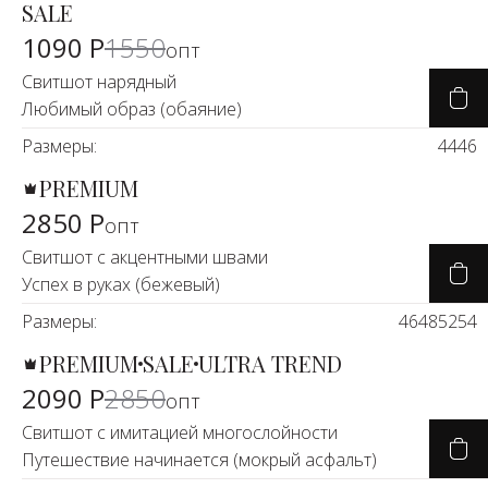
SALE
-29%
1090 Р
1550
опт
Свитшот нарядный
Любимый образ (обаяние)
Размеры:
44
46
PREMIUM
2850 Р
опт
Свитшот с акцентными швами
Успех в руках (бежевый)
Размеры:
46
48
52
54
PREMIUM
SALE
ULTRA TREND
-26%
2090 Р
2850
опт
Свитшот с имитацией многослойности
Путешествие начинается (мокрый асфальт)