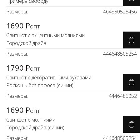
Новинки а
Примерь свободу
+31
Размеры:
46
48
50
52
54
56
1690 Р
Скоро в п
опт
Свитшот с акцентными молниями
Городской драйв
Размеры:
44
46
48
50
52
54
1790 Р
опт
Свитшот с декоративными рукавами
Роскошь без пафоса (синий)
Размеры:
44
46
48
50
52
1690 Р
опт
Свитшот с молниями
Городской драйв (синий)
Размеры:
44
46
48
50
52
54