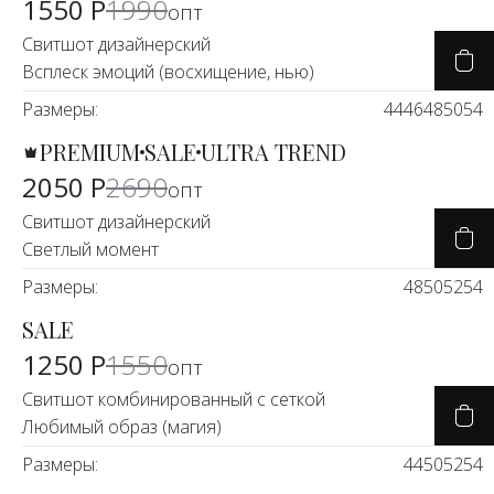
1550 Р
1990
опт
Свитшот дизайнерский
Всплеск эмоций (восхищение, нью)
Размеры:
44
46
48
50
54
PREMIUM
SALE
ULTRA TREND
-25%
2050 Р
2690
опт
Свитшот дизайнерский
Светлый момент
Размеры:
48
50
52
54
SALE
-22%
1250 Р
1550
опт
Свитшот комбинированный с сеткой
Любимый образ (магия)
Размеры:
44
50
52
54