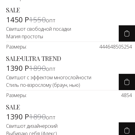
SALE
-7%
1450 Р
1550
опт
Свитшот свободной посадки
Магия простоты
Размеры:
44
46
48
50
52
54
SALE
ULTRA TREND
-26%
1390 Р
1890
опт
Свитшот с эффектом многослойности
Стиль по-взрослому (браун, нью)
Размеры:
48
54
SALE
-26%
1390 Р
1890
опт
Свитшот дизайнерский
Выбираю себя (флекс)