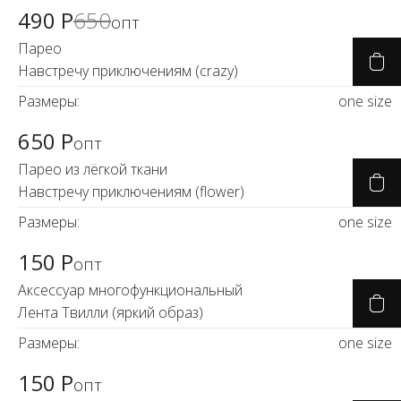
490 Р
650
опт
Парео
Навстречу приключениям (crazy)
Размеры:
one size
650 Р
опт
Парео из лёгкой ткани
Навстречу приключениям (flower)
Размеры:
one size
150 Р
опт
Аксессуар многофункциональный
Лента Твилли (яркий образ)
Размеры:
one size
150 Р
опт