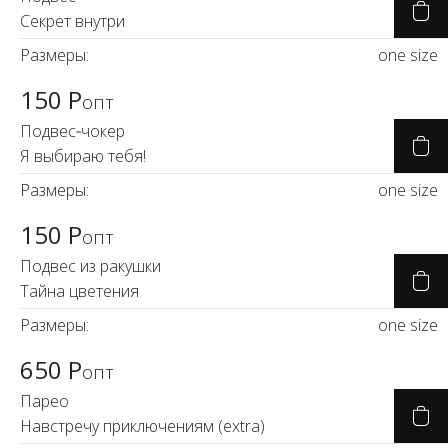
Новинки а
Секрет внутри
+31
Размеры:
one size
Скоро в п
150 Р
опт
Подвес‑чокер
Я выбираю тебя!
Размеры:
one size
150 Р
опт
Подвес из ракушки
Тайна цветения
Размеры:
one size
650 Р
опт
Парео
Навстречу приключениям (extra)