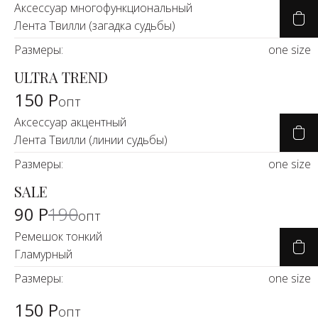
Аксессуар многофункциональный
Лента Твилли (загадка судьбы)
Размеры:
one size
ULTRA TREND
150 Р
опт
Аксессуар акцентный
Лента Твилли (линии судьбы)
Размеры:
one size
SALE
-53%
90 Р
190
опт
Ремешок тонкий
Гламурный
Размеры:
one size
150 Р
опт