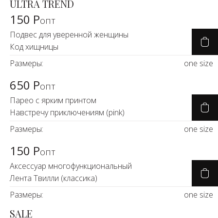
ULTRA TREND
150 Р
опт
Подвес для уверенной женщины
Код хищницы
Размеры:
one size
650 Р
опт
Парео с ярким принтом
Навстречу приключениям (pink)
Размеры:
one size
150 Р
опт
Аксессуар многофункциональный
Лента Твилли (классика)
Размеры:
one size
SALE
-24%