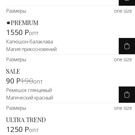
Размеры:
one size
PREMIUM
1550 Р
опт
Капюшон-балаклава
Магия прикосновений
Размеры:
one size
SALE
-53%
90 Р
190
опт
Ремешок глянцевый
Магический красный
Размеры:
one size
ULTRA TREND
1250 Р
опт