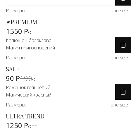
Размеры:
one size
PREMIUM
1550 Р
опт
Капюшон-балаклава
Магия прикосновений
Размеры:
one size
SALE
-53%
90 Р
190
опт
Ремешок глянцевый
Магический красный
Размеры:
one size
ULTRA TREND
1250 Р
опт