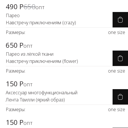
490 Р
650
опт
Парео
Навстречу приключениям (crazy)
Размеры:
one size
650 Р
опт
Парео из лёгкой ткани
Навстречу приключениям (flower)
Размеры:
one size
150 Р
опт
Аксессуар многофункциональный
Лента Твилли (яркий образ)
Размеры:
one size
150 Р
опт