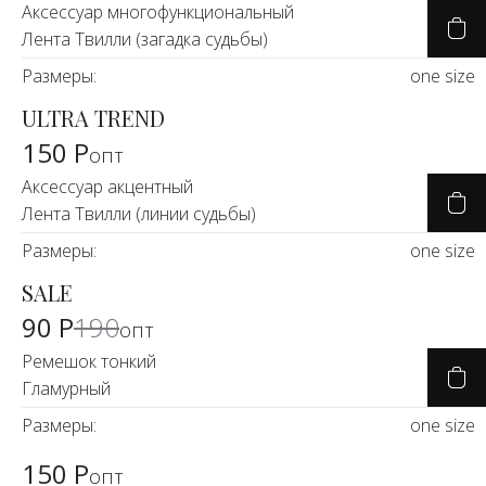
Аксессуар многофункциональный
Лента Твилли (загадка судьбы)
Размеры:
one size
ULTRA TREND
150 Р
опт
Аксессуар акцентный
Лента Твилли (линии судьбы)
Размеры:
one size
SALE
-53%
90 Р
190
опт
Ремешок тонкий
Гламурный
Размеры:
one size
150 Р
опт