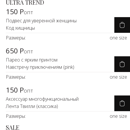
ULTRA TREND
150 Р
опт
Подвес для уверенной женщины
Код хищницы
Размеры:
one size
650 Р
опт
Парео с ярким принтом
Навстречу приключениям (pink)
Размеры:
one size
150 Р
опт
Аксессуар многофункциональный
Лента Твилли (классика)
Размеры:
one size
SALE
-24%