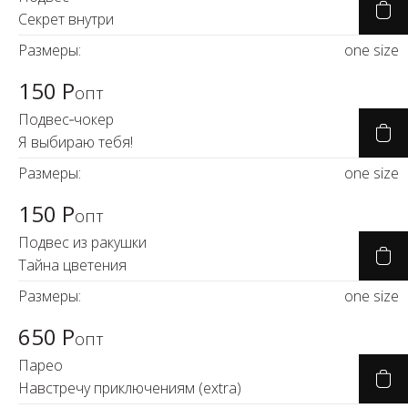
Новинки а
Секрет внутри
+31
Размеры:
one size
Скоро в п
150 Р
опт
Подвес‑чокер
Я выбираю тебя!
Размеры:
one size
150 Р
опт
Подвес из ракушки
Тайна цветения
Размеры:
one size
650 Р
опт
Парео
Навстречу приключениям (extra)