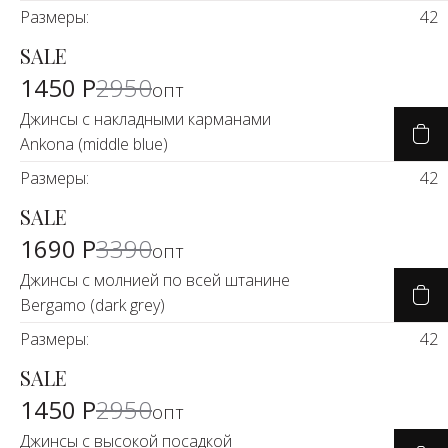
Размеры:
42
SALE
-50%
1450 Р
2950
опт
Джинсы с накладными карманами
Ankona (middle blue)
Размеры:
42
SALE
-50%
1690 Р
3390
опт
Джинсы с молнией по всей штанине
Bergamo (dark grey)
Размеры:
42
SALE
-50%
1450 Р
2950
опт
Джинсы с высокой посадкой