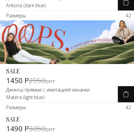
Ankona (dark blue)
Размеры:
42
SALE
-50%
1450 Р
2950
опт
Джинсы прямые с имитацией изнанки
Matera (light blue)
Размеры:
42
SALE
-50%
1490 Р
3050
опт