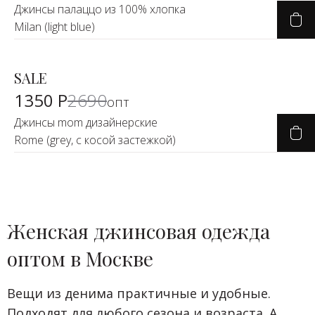
Джинсы палаццо из 100% хлопка
Milan (light blue)
SALE
-50%
1350 Р
2690
опт
Джинсы mom дизайнерские
Rome (grey, с косой застежкой)
Женская джинсовая одежда
оптом в Москве
Вещи из денима практичные и удобные.
Подходят для любого сезона и возраста. А