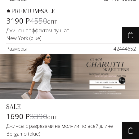
Новинки а
PREMIUM
SALE
+24
-30%
3190 Р
4550
опт
Скоро в п
Джинсы с эффектом пуш-ап
New York (blue)
Размеры:
42
44
46
52
SALE
-50%
1690 Р
3390
опт
Джинсы с разрезами на молнии по всей длине
Bergamo (blue)