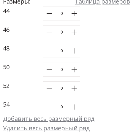
Новинки а
Размеры:
Таблица размеров
+20
44
Скоро в п
46
48
50
52
54
Добавить весь размерный ряд
Удалить весь размерный ряд