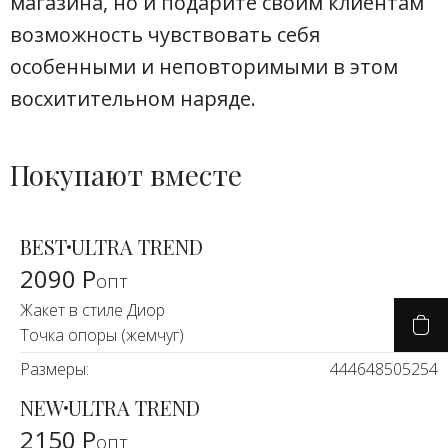
магазина, но и подарите своим клиентам
возможность чувствовать себя
особенными и неповторимыми в этом
восхитительном наряде.
Покупают вместе
BEST
ULTRA TREND
2090 Р
опт
Жакет в стиле Диор
Точка опоры (жемчуг)
Размеры:
44
46
48
50
52
54
NEW
ULTRA TREND
2150 Р
опт