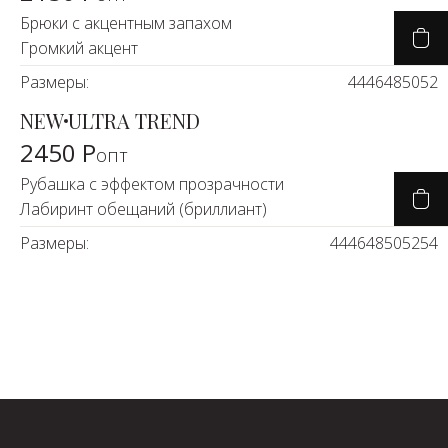
Брюки с акцентным запахом
Громкий акцент
Размеры:
44
46
48
50
52
NEW
ULTRA TREND
2450 Р
опт
Рубашка с эффектом прозрачности
Лабиринт обещаний (бриллиант)
Размеры:
44
46
48
50
52
54