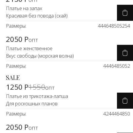
Новинки а
Платье на запах
+20
Красивая без повода (скай)
Скоро в п
Размеры:
44
46
48
50
52
54
2050 Р
опт
Платье женственное
Вкус свободы (морская волна)
Размеры:
44
46
48
50
52
SALE
-19%
1250 Р
1550
опт
Платье из трикотажа-лапша
Для роскошных планов
Размеры:
42
44
46
48
50
2050 Р
опт