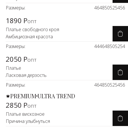
Размеры:
46
48
50
52
54
56
1890 Р
опт
Платье свободного кроя
Амбициозная красота
Размеры:
44
46
48
50
52
54
2050 Р
опт
Платье
Ласковая дерзость
Размеры:
46
48
50
52
54
56
PREMIUM
ULTRA TREND
2850 Р
опт
Платье вискозное
Причина улыбнуться