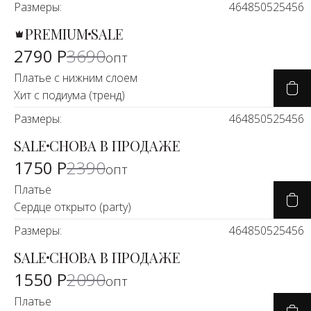
Размеры:
46
48
50
52
54
56
PREMIUM
SALE
-25%
2790 Р
3690
опт
Платье с нижним слоем
Хит с подиума (тренд)
Размеры:
46
48
50
52
54
56
SALE
СНОВА В ПРОДАЖЕ
-26%
1750 Р
2390
опт
Платье
Сердце открыто (party)
Размеры:
46
48
50
52
54
56
SALE
СНОВА В ПРОДАЖЕ
-25%
1550 Р
2090
опт
Платье