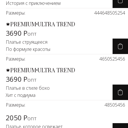
История с приключением
Размеры:
44
46
48
50
52
54
PREMIUM
ULTRA TREND
3690 Р
опт
Платье струящееся
По формуле красоты
Размеры:
46
50
52
54
56
PREMIUM
ULTRA TREND
3690 Р
опт
Платье в стиле бохо
Хит с подиума
Размеры:
48
50
54
56
2050 Р
опт
Платье, которое освежает