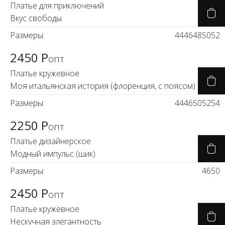
Платье для приключений
Вкус свободы
Размеры:
44
46
48
50
52
2450 Р
опт
Платье кружевное
Моя итальянская история (флоренция, с поясом)
Размеры:
44
46
50
52
54
2250 Р
опт
Платье дизайнерское
Модный импульс (шик)
Размеры:
46
50
2450 Р
опт
Платье кружевное
Нескучная элегантность