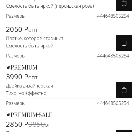
Смелость быть яркой (персидская роза)
Размеры:
44
46
48
50
52
54
2050 Р
опт
Платье, которое стройнит
Смелость быть яркой
Размеры:
44
46
48
50
52
54
PREMIUM
3990 Р
опт
Двойка дизайнерская
Тихо, но эффектно
Размеры:
44
46
48
50
52
54
PREMIUM
SALE
-26%
2850 Р
3850
опт