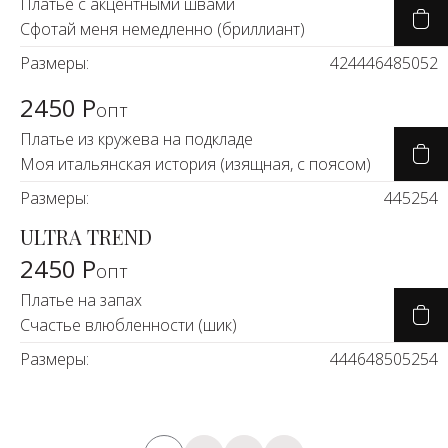
Платье с акцентными швами
Сфотай меня немедленно (бриллиант)
Размеры:
42
44
46
48
50
52
2450 Р
опт
Платье из кружева на подкладе
Моя итальянская история (изящная, с поясом)
Размеры:
44
52
54
ULTRA TREND
2450 Р
опт
Платье на запах
Счастье влюбленности (шик)
Размеры:
44
46
48
50
52
54