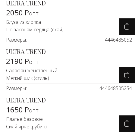
Новинки а
ULTRA TREND
+24
2050 Р
опт
Блуза из хлопка
Скоро в п
По законам сердца (скай)
Размеры:
44
46
48
50
52
ULTRA TREND
2190 Р
опт
Сарафан женственный
Мягкий шик (стиль)
Размеры:
44
46
48
50
52
54
ULTRA TREND
1650 Р
опт
Платье базовое
Сияй ярче (рубин)