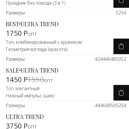
Праздник без повода (3 в 1)
Размеры:
52
54
BEST
ULTRA TREND
1750 Р
опт
Топ, комбинированный с кружевом
Геометрия взгляда (красота)
Размеры:
42
44
46
48
50
52
SALE
ULTRA TREND
-7%
1450 Р
1550
опт
Топ элегантный
Нежный импульс (шик)
Размеры:
44
46
48
50
52
54
ULTRA TREND
3750 Р
опт