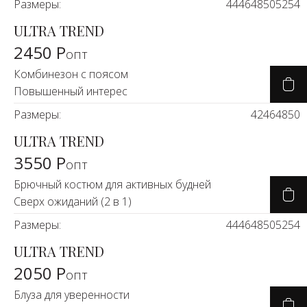
Размеры:
44
46
48
50
52
54
ULTRA TREND
2450 Р
опт
Комбинезон с поясом
Повышенный интерес
Размеры:
42
46
48
50
ULTRA TREND
3550 Р
опт
Брючный костюм для активных будней
Сверх ожиданий (2 в 1)
Размеры:
44
46
48
50
52
54
ULTRA TREND
2050 Р
опт
Блуза для уверенности