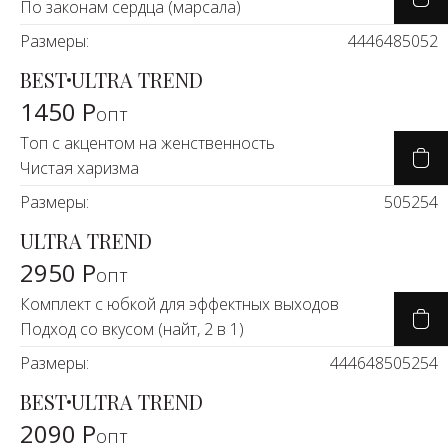
По законам сердца (марсала)
Размеры:
44
46
48
50
52
BEST
ULTRA TREND
1450 Р
опт
Топ с акцентом на женственность
Чистая харизма
Размеры:
50
52
54
ULTRA TREND
2950 Р
опт
Комплект с юбкой для эффектных выходов
Подход со вкусом (найт, 2 в 1)
Размеры:
44
46
48
50
52
54
BEST
ULTRA TREND
2090 Р
опт