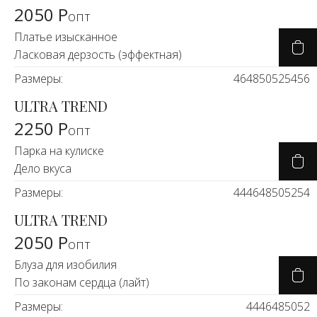
2050 Р
опт
Платье изысканное
Ласковая дерзость (эффектная)
Размеры:
46
48
50
52
54
56
ULTRA TREND
2250 Р
опт
Парка на кулиске
Дело вкуса
Размеры:
44
46
48
50
52
54
ULTRA TREND
2050 Р
опт
Блуза для изобилия
По законам сердца (лайт)
Размеры:
44
46
48
50
52