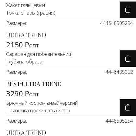
Жакет глянцевый
Точка опоры (грация)
Размеры:
44
46
48
50
52
54
ULTRA TREND
2150 Р
опт
Сарафан для победительниц
Глубина образа
Размеры:
44
46
48
50
52
BEST
ULTRA TREND
3290 Р
опт
Брючный костюм дизайнерский
Привычка восхищать (2 в 1)
Размеры:
44
48
50
52
54
ULTRA TREND