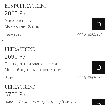
BEST
ULTRA TREND
2050 Р
опт
Жилет изящный
Мой момент (белый)
Размеры:
44
46
48
50
52
54
">
ULTRA TREND
2690 Р
опт
Платье, вытягивающее силуэт
Модный ход (яркая, с ремешком)
Размеры:
44
46
48
50
52
54
ULTRA TREND
3750 Р
опт
Брючный костюм, моделирующий фигуру