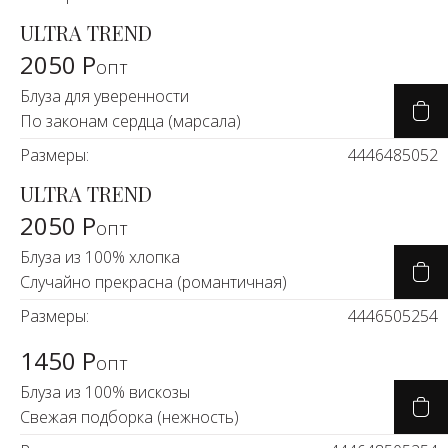
ULTRA TREND
2050 Р
опт
Блуза для уверенности
По законам сердца (марсала)
Размеры:
44
46
48
50
52
ULTRA TREND
2050 Р
опт
Блуза из 100% хлопка
Случайно прекрасна (романтичная)
Размеры:
44
46
50
52
54
1450 Р
опт
Блуза из 100% вискозы
Свежая подборка (нежность)