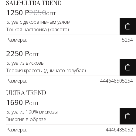
SALE
ULTRA TREND
-39%
1250 Р
2050
опт
Блуза с декоративным узлом
Тонкая настройка (красота)
Размеры:
52
54
2250 Р
опт
Блуза из вискозы
Теория красоты (дымчато-голубая)
Размеры:
44
46
48
50
52
54
ULTRA TREND
1690 Р
опт
Блуза из 100% вискозы
Энергия в образе
Размеры:
44
46
48
50
52