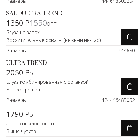
Размеры:
44
46
48
50
52
54
SALE
ULTRA TREND
-14%
1350 Р
1550
опт
Блуза на запах
Восхитительные охваты (нежный нектар)
Размеры:
44
46
50
ULTRA TREND
2050 Р
опт
Блуза комбинированная с органзой
Вопрос решён
Размеры:
42
44
46
48
50
52
1790 Р
опт
Лонгслив хлопковый
Выше чувств