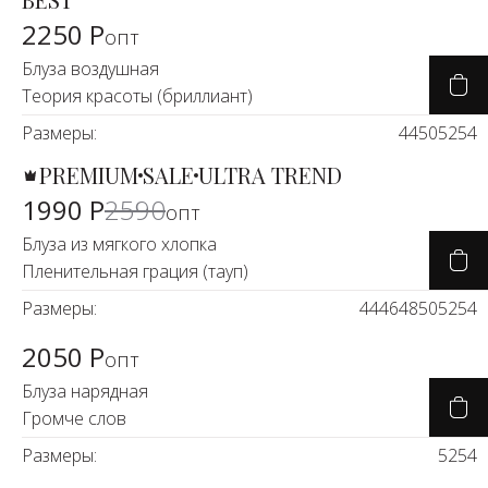
2250 Р
опт
Блуза воздушная
Теория красоты (бриллиант)
Размеры:
44
50
52
54
PREMIUM
SALE
ULTRA TREND
-24%
1990 Р
2590
опт
Блуза из мягкого хлопка
Пленительная грация (тауп)
Размеры:
44
46
48
50
52
54
2050 Р
опт
Блуза нарядная
Громче слов
Размеры:
52
54