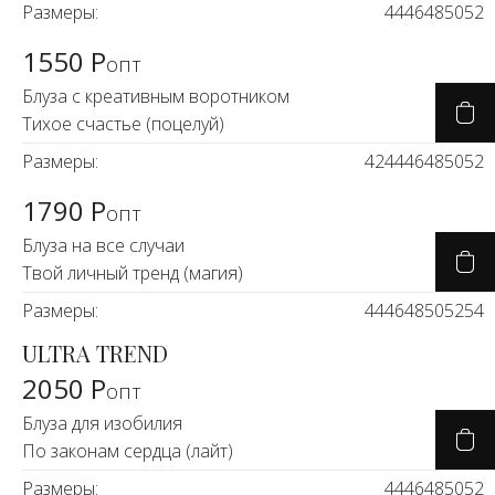
Новинки а
Размеры:
44
46
48
50
52
+31
1550 Р
опт
Скоро в п
Блуза с креативным воротником
Тихое счастье (поцелуй)
Размеры:
42
44
46
48
50
52
1790 Р
опт
Блуза на все случаи
Твой личный тренд (магия)
Размеры:
44
46
48
50
52
54
ULTRA TREND
2050 Р
опт
Блуза для изобилия
По законам сердца (лайт)
Размеры:
44
46
48
50
52