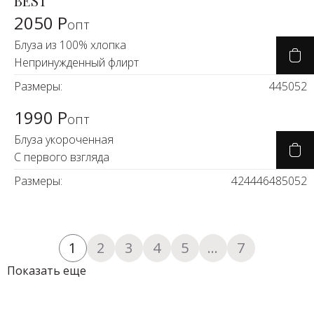
BEST
2050 Р
опт
Блуза из 100% хлопка
Непринужденный флирт
Размеры:
44
50
52
1990 Р
опт
Блуза укороченная
С первого взгляда
Размеры:
42
44
46
48
50
52
1
2
3
4
5
...
7
Показать еще