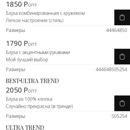
1850 Р
опт
Блуза комбинированная с кружевом
Легкое настроение (стиль)
Размеры:
44
46
48
50
1790 Р
опт
Блуза с акцентными рукавами
Мой лучший выбор
Размеры:
44
46
48
50
52
54
BEST
ULTRA TREND
2050 Р
опт
Блуза из 100% хлопка
Случайно прекрасна (в тренде)
Размеры:
50
52
54
ULTRA TREND