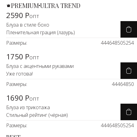
PREMIUM
ULTRA TREND
2590 Р
опт
Блуза в стиле бохо
Пленительная грация (лазурь)
Размеры:
44
46
48
50
52
54
1750 Р
опт
Блуза с акцентными рукавами
Уже готова!
Размеры:
44
46
48
50
1690 Р
опт
Блуза из трикотажа
Стильный рейтинг (чёрная)
Размеры:
44
46
48
50
52
54