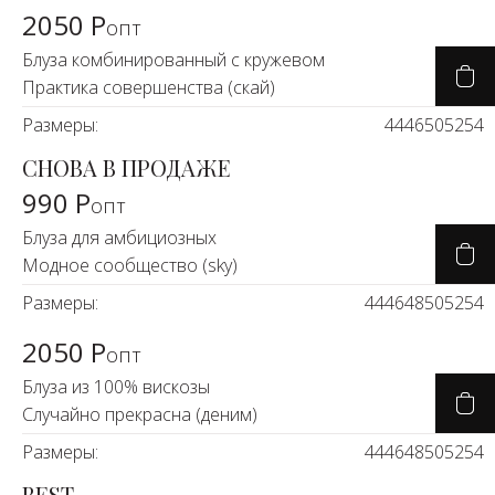
2050 Р
опт
Блуза комбинированный с кружевом
Практика совершенства (скай)
Размеры:
44
46
50
52
54
СНОВА В ПРОДАЖЕ
990 Р
опт
Блуза для амбициозных
Модное сообщество (sky)
Размеры:
44
46
48
50
52
54
2050 Р
опт
Блуза из 100% вискозы
Случайно прекрасна (деним)
Размеры:
44
46
48
50
52
54
BEST