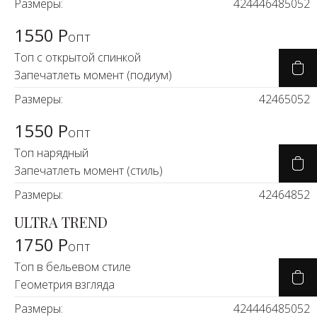
Размеры:
42
44
46
48
50
52
1550 Р
опт
Топ с открытой спинкой
Запечатлеть момент (подиум)
Размеры:
42
46
50
52
1550 Р
опт
Топ нарядный
Запечатлеть момент (стиль)
Размеры:
42
46
48
52
ULTRA TREND
1750 Р
опт
Топ в бельевом стиле
Геометрия взгляда
Размеры:
42
44
46
48
50
52