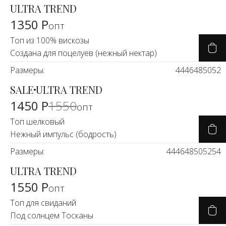
ULTRA TREND
1350 Р
опт
Топ из 100% вискозы
Создана для поцелуев (нежный нектар)
Размеры:
44
46
48
50
52
SALE
ULTRA TREND
-7%
1450 Р
1550
опт
Топ шелковый
Нежный импульс (бодрость)
Размеры:
44
46
48
50
52
54
ULTRA TREND
1550 Р
опт
Топ для свиданий
Под солнцем Тосканы