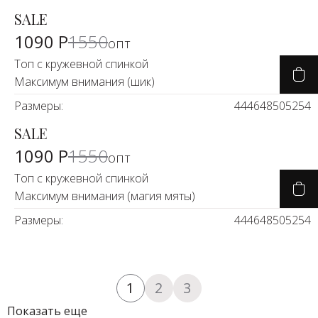
SALE
-27%
1090 Р
1550
опт
Топ с кружевной спинкой
Максимум внимания (шик)
Размеры:
44
46
48
50
52
54
SALE
-27%
1090 Р
1550
опт
Топ с кружевной спинкой
Максимум внимания (магия мяты)
Размеры:
44
46
48
50
52
54
1
2
3
Показать еще