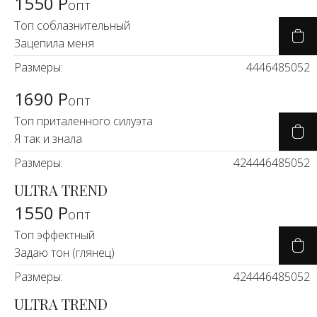
1550 Р
Новинки а
опт
+20
Топ соблазнительный
Зацепила меня
Скоро в п
Размеры:
44
46
48
50
52
1690 Р
опт
Топ приталенного силуэта
Я так и знала
Размеры:
42
44
46
48
50
52
ULTRA TREND
1550 Р
опт
Топ эффектный
Задаю тон (глянец)
Размеры:
42
44
46
48
50
52
ULTRA TREND