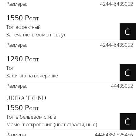
Размеры:
42
44
46
48
50
52
1550 Р
опт
Топ эффектный
Запечатлеть момент (вау)
Размеры:
42
44
46
48
50
52
1290 Р
опт
Топ
Зажигаю на вечеринке
Размеры:
44
48
50
52
ULTRA TREND
1550 Р
опт
Топ в бельевом стиле
Момент откровения (цвет страсти, нью)
Размеры:
44
46
48
50
52
54
56