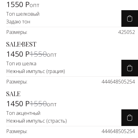
1550 Р
опт
Топ шелковый
Задаю тон
Размеры:
42
50
52
SALE
BEST
-7%
1450 Р
1550
опт
Топ из шелка
Нежный импульс (грация)
Размеры:
44
46
48
50
52
54
SALE
-7%
1450 Р
1550
опт
Топ акцентный
Нежный импульс (страсть)
Размеры:
44
46
48
50
52
54