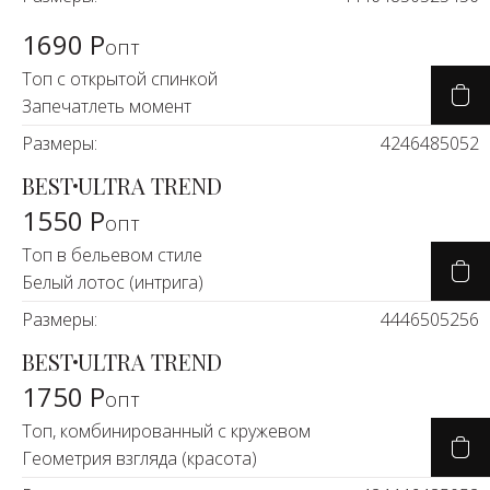
1690 Р
опт
Топ с открытой спинкой
Запечатлеть момент
Размеры:
42
46
48
50
52
BEST
ULTRA TREND
1550 Р
опт
Топ в бельевом стиле
Белый лотос (интрига)
Размеры:
44
46
50
52
56
BEST
ULTRA TREND
1750 Р
опт
Топ, комбинированный с кружевом
Геометрия взгляда (красота)