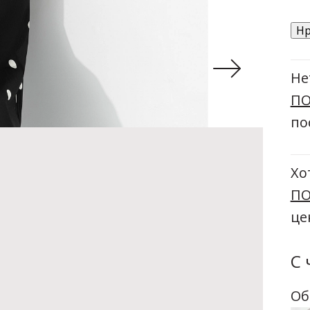
Нр
Не
ПО
по
Хо
ПО
це
С 
Об