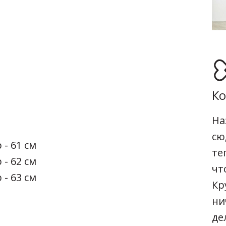
Ко
На
сю
 - 61 см
те
 - 62 см
чт
 - 63 см
Кр
ни
де