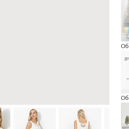
Об
Об