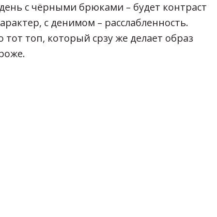
день с чёрными брюками – будет контраст
характер, с денимом – расслабленность.
о тот топ, который срзу же делает образ
роже.