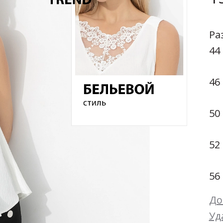
Мой момент (белый)
Натуральные ткани
Размеры:
44
46
Ра
Осень-Зима 26/27
44
Тренды
Черно-Белое
46
Экокожа
50
ЛИКВИДАЦИЯ: 42-44
Скидки -70%
52
Новинки недели +11
56
Новинки августа +31
До
Скоро в продаже
Уд