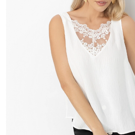
Водолазки
Рубашки
Джемперы
Сарафаны
Джинсы
Свитшоты
Жакеты
Топы
Жилеты
Туники
Кардиганы
Футболки
Костюмы & Двойки
Худи
Юбки