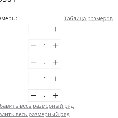
К себе нежно (гармония)
48
50
52
54
Размеры:
44
46
48
50
52
54
змеры:
Таблица размеров
бавить весь размерный ряд
алить весь размерный ряд