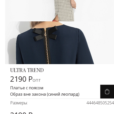
ULTRA TREND
Карточка товара
2190 Р
опт
Платье с поясом
Образ вне закона (синий леопард)
Размеры:
44
46
48
50
52
54