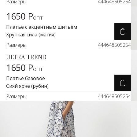
Размеры:
44
46
48
50
52
54
1650 Р
Карточка товара
опт
Платье с акцентным шитьём
Хрупкая сила (магия)
Размеры:
44
46
48
50
52
54
ULTRA TREND
Карточка товара
1650 Р
опт
Платье базовое
Сияй ярче (рубин)
Размеры:
44
46
48
50
52
54