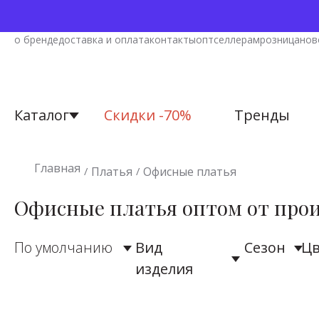
о бренде
доставка и оплата
контакты
опт
селлерам
розница
нов
Каталог
Скидки -70%
Тренды
Все товары
Платья
Ре
К
о
Главная
Платья
Офисные платья
/
/
для 
Большие разме
Аксессуары
Офисные платья оптом от про
Вечерние плать
Блузки
По умолчанию
Вид
Сезон
Цв
Нарядные плат
Бомберы
изделия
Офисные плать
Брюки
Повседневные 
Верхняя одежда