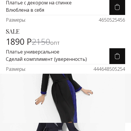
Платье с декором на спинке
Влюблена в себя
Размеры:
46
50
52
54
56
SALE
Карточка товара
-11%
1890 Р
2150
опт
Платье универсальное
Сделай комплимент (уверенность)
Размеры:
44
46
48
50
52
54