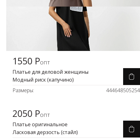
1550 Р
Карточка товара
опт
Платье для деловой женщины
Модный риск (капучино)
Размеры:
44
46
48
50
52
54
2050 Р
Карточка товара
опт
Платье оригинальное
Ласковая дерзость (стайл)