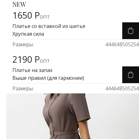
NEW
Карточка товара
Водолазки
Рубашки
1650 Р
опт
Джемперы
Сарафаны
Платье со вставкой из шитья
Хрупкая сила
Джинсы
Свитшоты
Размеры:
44
46
48
50
52
54
Жакеты
Топы
2190 Р
Карточка товара
опт
Жилеты
Туники
Платье на запах
Кардиганы
Футболки
Выше правил (для гармонии)
Размеры:
44
46
48
50
52
54
Костюмы & Двойки
Худи
Юбки