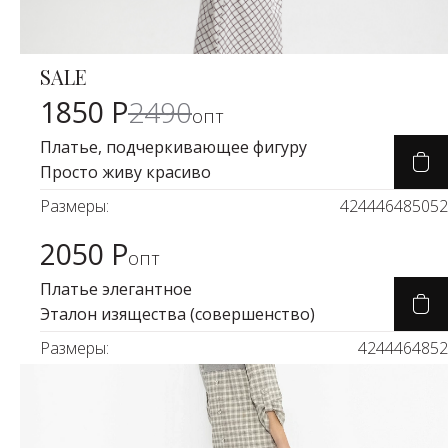
SALE
Карточка товара
-25%
1850 Р
2490
опт
Платье, подчеркивающее фигуру
Просто живу красиво
Размеры:
42
44
46
48
50
52
2050 Р
Карточка товара
опт
Платье элегантное
Эталон изящества (совершенство)
Размеры:
42
44
46
48
52