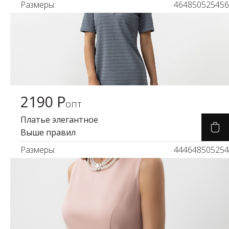
Размеры:
46
48
50
52
54
56
2190 Р
Карточка товара
опт
Платье элегантное
Выше правил
Размеры:
44
46
48
50
52
54