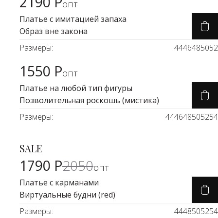
2190 Р
Карточка товара
опт
Платье с имитацией запаха
Образ вне закона
Размеры:
44
46
48
50
52
1550 Р
Карточка товара
опт
Платье на любой тип фигуры
Позволительная роскошь (мистика)
Размеры:
44
46
48
50
52
54
SALE
Карточка товара
-11%
1790 Р
2050
опт
Платье с карманами
Виртуальные будни (red)
Размеры:
44
48
50
52
54