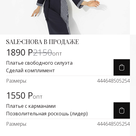
SALE
СНОВА В ПРОДАЖЕ
Карточка товара
-11%
1890 Р
2150
опт
Платье свободного силуэта
Сделай комплимент
Размеры:
44
46
48
50
52
54
1550 Р
Карточка товара
опт
Платье с карманами
Позволительная роскошь (лидер)
Размеры:
44
46
48
50
52
54