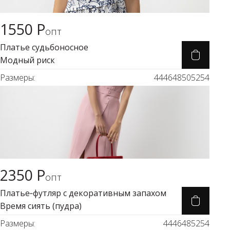
1550 Р
Карточка товара
опт
Платье судьбоносное
Модный риск
Размеры:
44
46
48
50
52
54
2350 Р
Карточка товара
опт
Платье‑футляр с декоративным запахом
Время сиять (пудра)
Размеры:
44
46
48
52
54