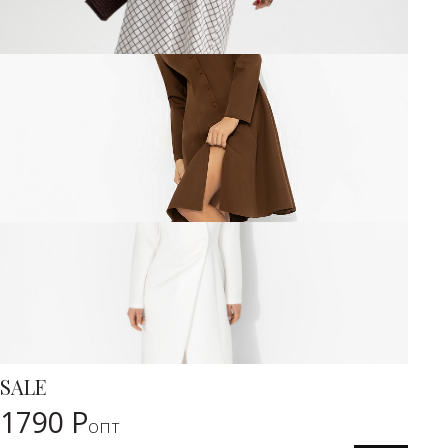
SALE
Карточка товара
%
1790 Р
опт