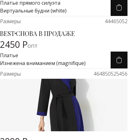
Платье прямого силуэта
Виртуальные будни (white)
Размеры:
44
46
50
52
BEST
СНОВА В ПРОДАЖЕ
Карточка товара
2450 Р
опт
Платье
Изнежена вниманием (magnifique)
Размеры:
46
48
50
52
54
56