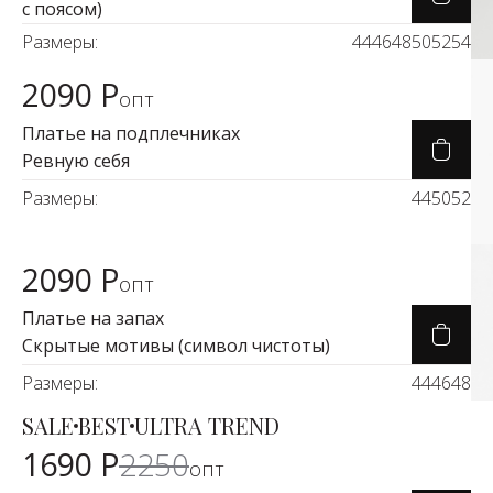
с поясом)
Размеры:
44
46
48
50
52
54
2090 Р
Карточка товара
опт
Платье на подплечниках
Ревную себя
Размеры:
44
50
52
2090 Р
Карточка товара
опт
Платье на запах
Скрытые мотивы (символ чистоты)
Размеры:
44
46
48
SALE
BEST
ULTRA TREND
Карточка товара
-25%
1690 Р
2250
опт