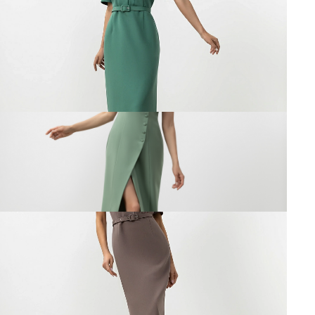
Мой момент
48
50
52
54
Размеры:
44
46
48
50
52
54