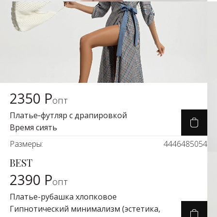
2350 Р
Карточка товара
опт
Платье‑футляр с драпировкой
Время сиять
Размеры:
44
46
48
50
54
BEST
Карточка товара
2390 Р
опт
Платье-рубашка хлопковое
Гипнотический минимализм (эстетика,