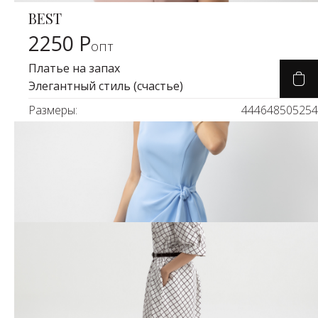
BEST
Карточка товара
2250 Р
опт
Платье на запах
Элегантный стиль (счастье)
Размеры:
44
46
48
50
52
54