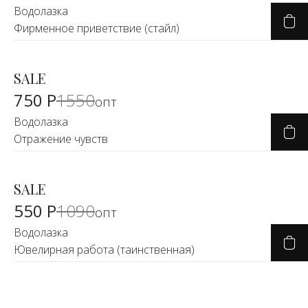
Водолазка
Фирменное приветствие (стайл)
SALE
-50%
750 Р
1550
опт
Водолазка
Отражение чувств
SALE
-50%
550 Р
1090
опт
Водолазка
Ювелирная работа (таинственная)