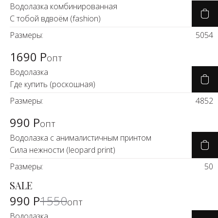
Водолазка комбинированная
С тобой вдвоём (fashion)
Размеры:
50
54
1690 Р
опт
Водолазка
Где купить (роскошная)
Размеры:
48
52
990 Р
опт
Водолазка с анималистичным принтом
Сила нежности (leopard print)
Размеры:
50
SALE
-34%
990 Р
1550
опт
Водолазка