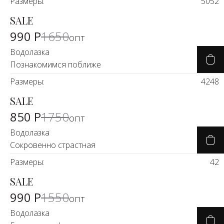
Размеры:
50
52
SALE
-39%
990 Р
1650
опт
Водолазка
Познакомимся поближе
Размеры:
42
48
SALE
-50%
850 Р
1750
опт
Водолазка
Сокровенно страстная
Размеры:
42
SALE
-34%
990 Р
1550
опт
Водолазка