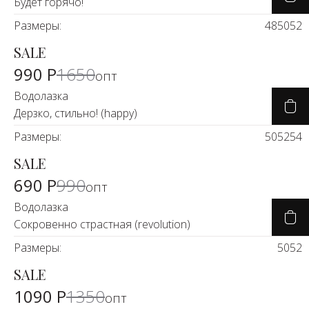
Будет горячо!
Размеры:
48
50
52
SALE
-39%
990 Р
1650
опт
Водолазка
Дерзко, стильно! (happy)
Размеры:
50
52
54
SALE
-27%
690 Р
990
опт
Водолазка
Сокровенно страстная (revolution)
Размеры:
50
52
SALE
-17%
1090 Р
1350
опт