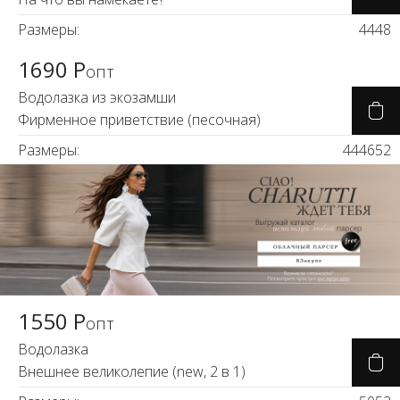
Размеры:
44
48
1690 Р
опт
Водолазка из экозамши
Фирменное приветствие (песочная)
Размеры:
44
46
52
1550 Р
опт
Водолазка
Внешнее великолепие (new, 2 в 1)