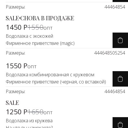
Новинки а
Размеры:
44
46
48
54
+20
SALE
СНОВА В ПРОДАЖЕ
-4%
Скоро в п
1450 Р
1550
опт
Водолазка с экокожей
Фирменное приветствие (magic)
Размеры:
44
46
48
50
52
54
1550 Р
опт
Водолазка комбинированная с кружевом
Фирменное приветствие (черная, со вставкой)
Размеры:
44
46
48
54
SALE
-25%
1250 Р
1650
опт
Водолазка из кружева
На что вы намекаете?