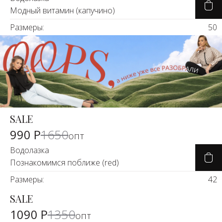
Модный витамин (капучино)
Размеры:
50
SALE
-39%
990 Р
1650
опт
Водолазка
Познакомимся поближе (red)
Размеры:
42
SALE
-17%
1090 Р
1350
опт