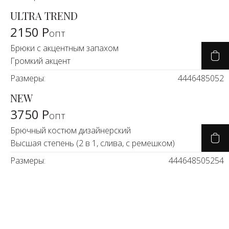
ULTRA TREND
2150 Р
опт
Брюки с акцентным запахом
Громкий акцент
Размеры:
44
46
48
50
52
NEW
3750 Р
опт
Брючный костюм дизайнерский
Высшая степень (2 в 1, слива, с ремешком)
Размеры:
44
46
48
50
52
54