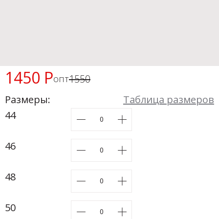
Новинки а
+31
Скоро в п
1450 Р
1550
опт
Размеры:
Таблица размеров
44
46
48
50