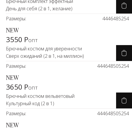
Новинки а
Брючный комплект эффектный
День для себя (2 в 1, желание)
+20
Размеры:
44
46
48
52
54
Скоро в п
NEW
3550 Р
опт
Брючный костюм для уверенности
Сверх ожиданий (2 в 1, на миллион)
Размеры:
44
46
48
50
52
54
NEW
3650 Р
опт
Брючный костюм вельветовый
Культурный код (2 в 1)
Размеры:
44
46
48
50
52
54
NEW