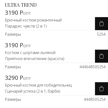
ULTRA TREND
3190 Р
опт
Брючный костюм романтичный
Парадокс чувств (2 в 1)
Размеры:
52
54
3190 Р
опт
Костюм с шортами льняной
Приятное впечатление (красота)
Размеры:
44
46
48
50
52
54
3290 Р
опт
Брючный костюм для победительниц
Сценарий успеха (2 в 1, барби)
Размеры:
44
48
50
52
54