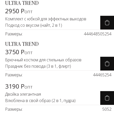
ULTRA TREND
2950 Р
опт
Комплект с юбкой для эффектных выходов
Подход со вкусом (найт, 2 в 1)
Размеры:
44
46
48
50
52
54
ULTRA TREND
3750 Р
опт
Брючный костюм для стильных образов
Праздник без повода (3 в 1, флирт)
Размеры:
44
46
52
54
3190 Р
опт
Двойка элегантная
Влюблена в свой образ (2 в 1, пудра)
Размеры:
50
52