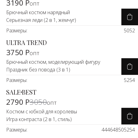
3190 Р
опт
Брючный костюм нарядный
Серьезная леди (2 в 1, жемчуг)
Размеры:
50
52
ULTRA TREND
3750 Р
опт
Брючный костюм, моделирующий фигуру
Праздник без повода (3 в 1)
Размеры:
52
54
SALE
BEST
-9%
2790 Р
3050
опт
Костюм с юбкой для королевы
Игра контраста (2 в 1, стиль)
Размеры:
44
46
48
50
52
54