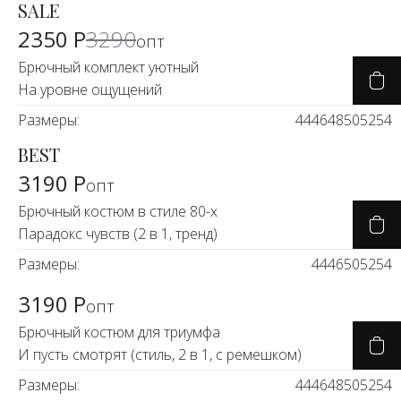
SALE
-29%
2350 Р
3290
опт
Брючный комплект уютный
На уровне ощущений
Размеры:
44
46
48
50
52
54
BEST
3190 Р
опт
Брючный костюм в стиле 80-х
Парадокс чувств (2 в 1, тренд)
Размеры:
44
46
50
52
54
3190 Р
опт
Брючный костюм для триумфа
И пусть смотрят (стиль, 2 в 1, с ремешком)
Размеры:
44
46
48
50
52
54