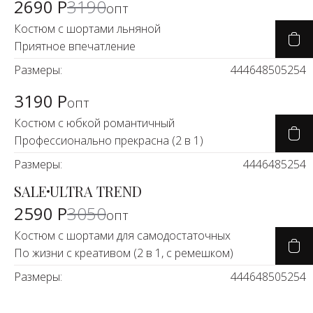
2690 Р
3190
опт
Костюм с шортами льняной
Приятное впечатление
Размеры:
44
46
48
50
52
54
3190 Р
опт
Костюм с юбкой романтичный
Профессионально прекрасна (2 в 1)
Размеры:
44
46
48
52
54
SALE
ULTRA TREND
-15%
2590 Р
3050
опт
Костюм с шортами для самодостаточных
По жизни с креативом (2 в 1, с ремешком)
Размеры:
44
46
48
50
52
54