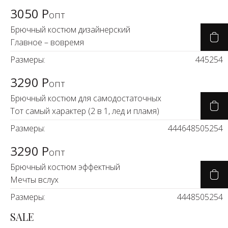
3050 Р
опт
Брючный костюм дизайнерский
Главное – вовремя
Размеры:
44
52
54
3290 Р
опт
Брючный костюм для самодостаточных
Тот самый характер (2 в 1, лед и пламя)
Размеры:
44
46
48
50
52
54
3290 Р
опт
Брючный костюм эффектный
Мечты вслух
Размеры:
44
48
50
52
54
SALE
-14%