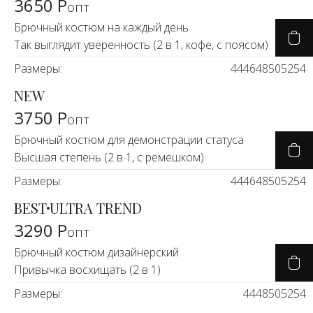
3650 Р
опт
Брючный костюм на каждый день
Так выглядит уверенность (2 в 1, кофе, с поясом)
Размеры:
44
46
48
50
52
54
NEW
3750 Р
опт
Брючный костюм для демонстрации статуса
Высшая степень (2 в 1, с ремешком)
Размеры:
44
46
48
50
52
54
BEST
ULTRA TREND
3290 Р
опт
Брючный костюм дизайнерский
Привычка восхищать (2 в 1)
Размеры:
44
48
50
52
54