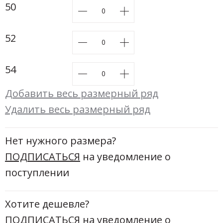
Новинки а
50
+24
52
Скоро в п
54
Добавить весь размерный ряд
Удалить весь размерный ряд
Нет нужного размера?
ПОДПИСАТЬСЯ
на уведомление о
поступлении
Хотите дешевле?
ПОДПИСАТЬСЯ
на уведомление о