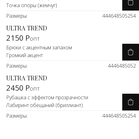
Точка опоры (жемчуг)
Размеры:
44
46
48
50
52
54
ULTRA TREND
2150 Р
опт
Брюки с акцентным запахом
Громкий акцент
Размеры:
44
46
48
50
52
ULTRA TREND
2450 Р
опт
Рубашка с эффектом прозрачности
Лабиринт обещаний (бриллиант)
Размеры:
44
46
48
50
52
54