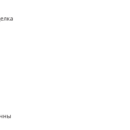
елка
ичны