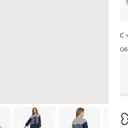
С 
Об