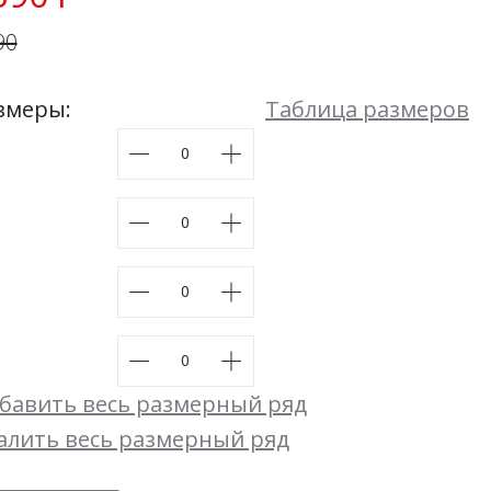
Мой момент
90
48
50
52
54
Размеры:
44
46
48
50
52
54
змеры:
Таблица размеров
бавить весь размерный ряд
алить весь размерный ряд