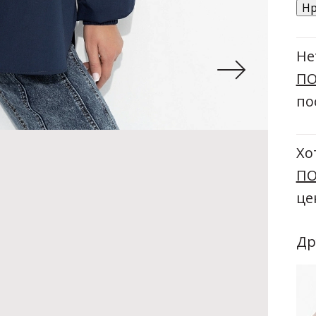
Нр
Не
ПО
по
Хо
ПО
це
Др