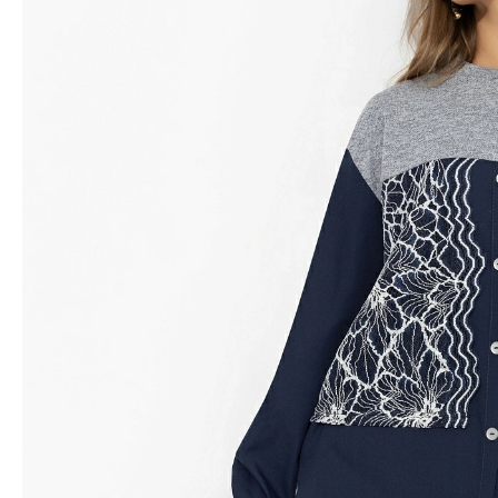
Водолазки
Рубашки
Джемперы
Сарафаны
Джинсы
Свитшоты
Жакеты
Топы
Жилеты
Туники
Кардиганы
Футболки
Костюмы & Двойки
Худи
Юбки