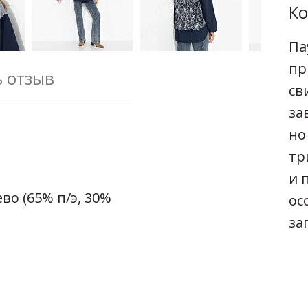
Ко
Па
пр
ь отзыв
св
за
но
тр
и 
во (65% п/э, 30%
ос
за