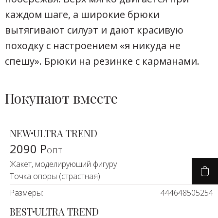
каждом шаге, а широкие брюки
вытягивают силуэт и дают красивую
походку с настроением «я никуда не
спешу». Брюки на резинке с карманами.
Покупают вместе
NEW
ULTRA TREND
2090 Р
опт
Жакет, моделирующий фигуру
Точка опоры (страстная)
Размеры:
44
46
48
50
52
54
BEST
ULTRA TREND