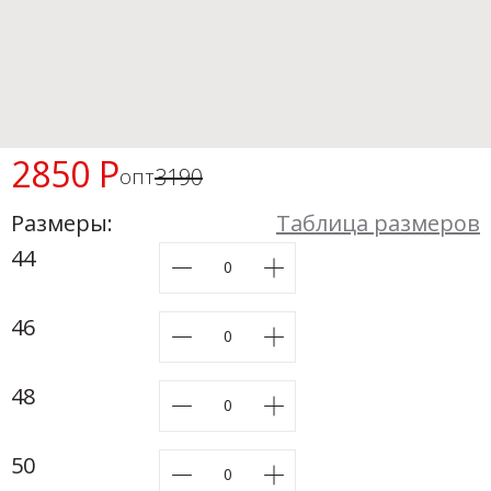
Новинки а
+31
Скоро в п
2850 Р
3190
опт
Размеры:
Таблица размеров
44
46
48
50