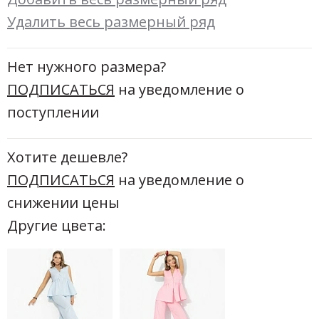
Новинки а
Удалить весь размерный ряд
+31
Скоро в п
Нет нужного размера?
ПОДПИСАТЬСЯ
на уведомление о
поступлении
Хотите дешевле?
ПОДПИСАТЬСЯ
на уведомление о
снижении цены
Другие цвета: