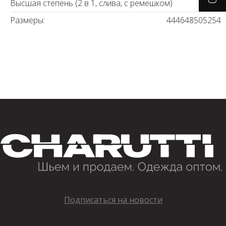
Высшая степень (2 в 1, слива, с ремешком)
Размеры:
44
46
48
50
52
54
Подписаться на новости