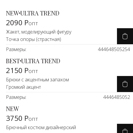
NEW
ULTRA TREND
2090 Р
опт
Жакет, моделирующий фигуру
Точка опоры (страстная)
Размеры:
44
46
48
50
52
54
BEST
ULTRA TREND
2150 Р
опт
Брюки с акцентным запахом
Громкий акцент
Размеры:
44
46
48
50
52
NEW
3750 Р
опт
Брючный костюм дизайнерский