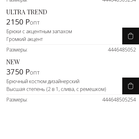
ULTRA TREND
2150 Р
опт
Брюки с акцентным запахом
Громкий акцент
Размеры:
44
46
48
50
52
NEW
3750 Р
опт
Брючный костюм дизайнерский
Высшая степень (2 в 1, слива, с ремешком)
Размеры:
44
46
48
50
52
54