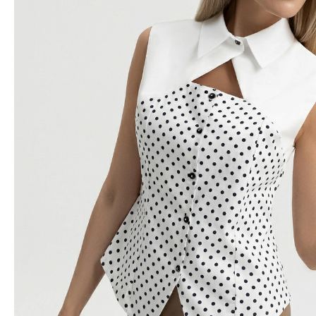
Водолазки
Рубашки
Джемперы
Сарафаны
Джинсы
Свитшоты
Жакеты
Топы
Жилеты
Туники
Кардиганы
Футболки
Костюмы & Двойки
Худи
Юбки