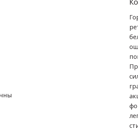
Ко
Го
ре
бе
ощ
по
Пр
си
гр
ичны
ак
фо
ле
ст