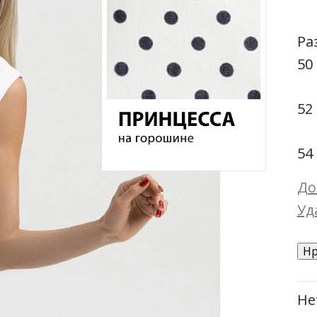
К себе нежно (гармония)
Натуральные ткани
Размеры:
44
46
Ра
Осень-Зима 26/27
50
Тренды
52
Черно-Белое
Экокожа
54
ЛИКВИДАЦИЯ: 42-44
До
Скидки -70%
Уд
Новинки недели +11
Нр
Новинки августа +31
Скоро в продаже
Не