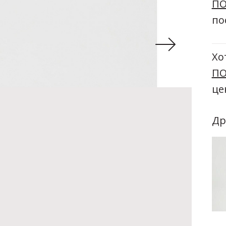
ПО
по
Хо
ПО
це
Др