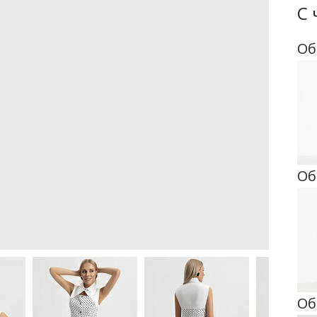
С 
Об
Об
Об