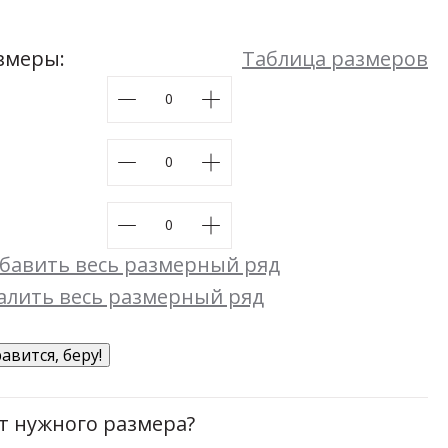
Мой момент
48
50
52
54
Размеры:
44
46
48
50
52
54
змеры:
Таблица размеров
бавить весь размерный ряд
алить весь размерный ряд
авится, беру!
т нужного размера?