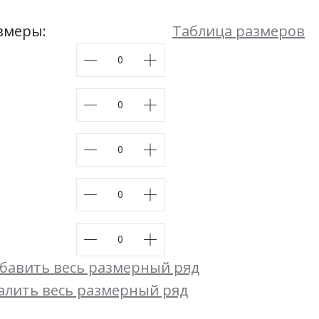
Мой момент
змеры:
Таблица размеров
48
50
52
54
Размеры:
44
46
48
50
52
54
бавить весь размерный ряд
алить весь размерный ряд