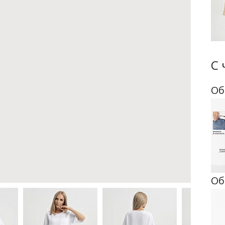
С 
Об
Об