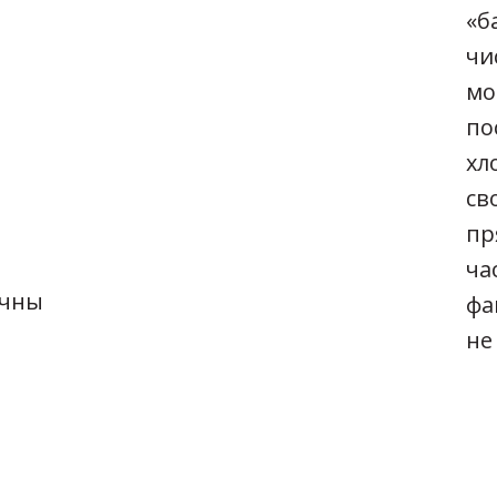
«б
чи
мо
по
хл
св
пр
ча
ичны
фа
не