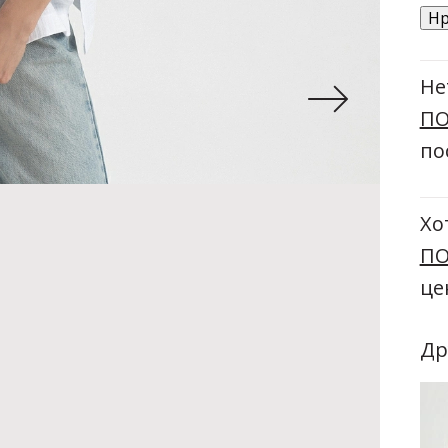
Нр
Не
ПО
по
Хо
ПО
це
Др