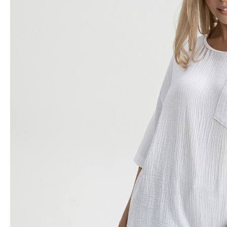
Водолазки
Рубашки
Джемперы
Сарафаны
Джинсы
Свитшоты
Жакеты
Топы
Жилеты
Туники
Кардиганы
Футболки
Костюмы & Двойки
Худи
Юбки