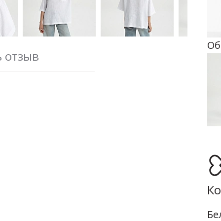
Об
ь отзыв
Ко
Бе