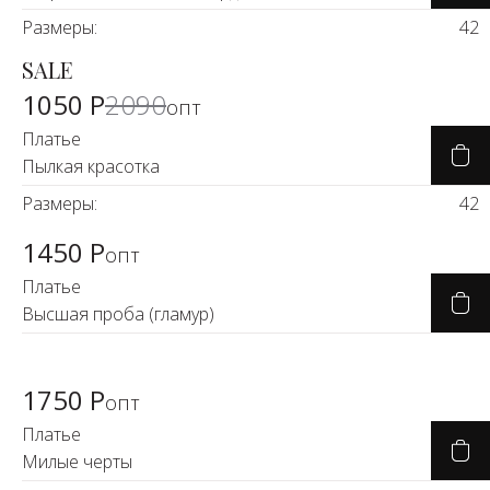
Размеры:
42
SALE
-50%
1050 Р
2090
опт
Платье
Пылкая красотка
Размеры:
42
1450 Р
опт
Платье
Высшая проба (гламур)
1750 Р
опт
Платье
Милые черты