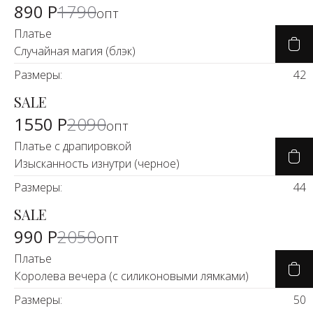
890 Р
1790
опт
Платье
Случайная магия (блэк)
Размеры:
42
SALE
-25%
1550 Р
2090
опт
Платье с драпировкой
Изысканность изнутри (черное)
Размеры:
44
SALE
-50%
990 Р
2050
опт
Платье
Королева вечера (с силиконовыми лямками)
Размеры:
50