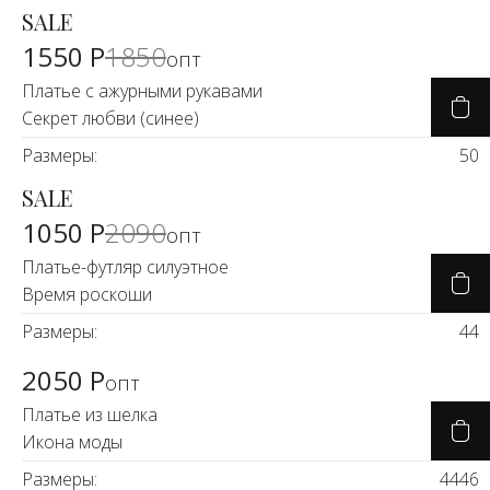
SALE
-18%
1550 Р
1850
опт
Платье с ажурными рукавами
Секрет любви (синее)
Размеры:
50
SALE
-50%
1050 Р
2090
опт
Платье-футляр силуэтное
Время роскоши
Размеры:
44
2050 Р
опт
Платье из шелка
Икона моды
Размеры:
44
46