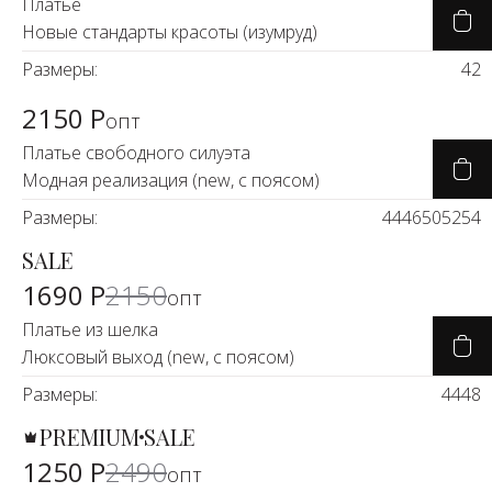
Новинки а
Платье
Новые стандарты красоты (изумруд)
+31
Размеры:
42
Скоро в п
2150 Р
опт
Платье свободного силуэта
Модная реализация (new, с поясом)
Размеры:
44
46
50
52
54
SALE
-21%
1690 Р
2150
опт
Платье из шелка
Люксовый выход (new, с поясом)
Размеры:
44
48
PREMIUM
SALE
-50%
1250 Р
2490
опт