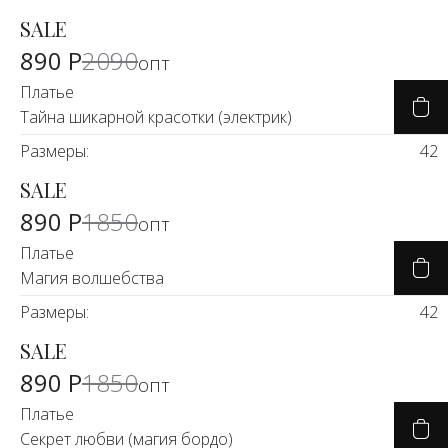
SALE
-57%
890 Р
2090
опт
Платье
Тайна шикарной красотки (электрик)
Размеры:
42
SALE
-50%
890 Р
1850
опт
Платье
Магия волшебства
Размеры:
42
SALE
-50%
890 Р
1850
опт
Платье
Секрет любви (магия бордо)