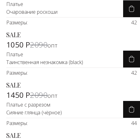
Платье
Очарование роскоши
Размеры:
42
SALE
-50%
1050 Р
2090
опт
Платье
Таинственная незнакомка (black)
Размеры:
42
SALE
-30%
1450 Р
2090
опт
Платье с разрезом
Сияние глянца (чёрное)
Размеры:
44
SALE
-50%