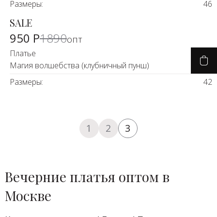
Размеры:
46
SALE
-50%
950 Р
1890
опт
Платье
Магия волшебства (клубничный пунш)
Размеры:
42
1
2
3
Вечерние платья оптом в
Москве