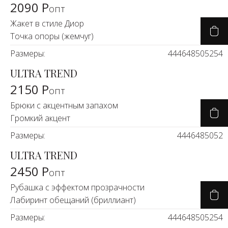
2090 Р
опт
Жакет в стиле Диор
Точка опоры (жемчуг)
Размеры:
44
46
48
50
52
54
ULTRA TREND
2150 Р
опт
Брюки с акцентным запахом
Громкий акцент
Размеры:
44
46
48
50
52
ULTRA TREND
2450 Р
опт
Рубашка с эффектом прозрачности
Лабиринт обещаний (бриллиант)
Размеры:
44
46
48
50
52
54