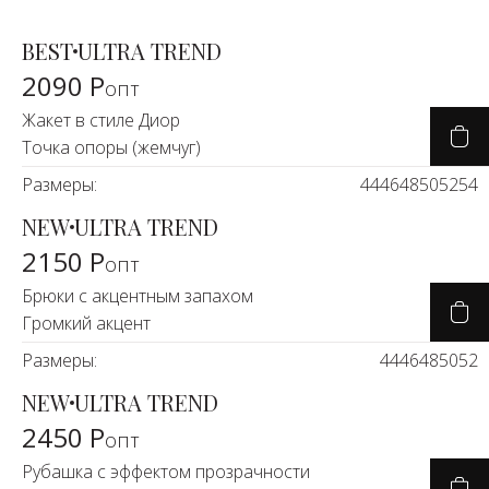
BEST
ULTRA TREND
2090 Р
опт
Жакет в стиле Диор
Точка опоры (жемчуг)
Размеры:
44
46
48
50
52
54
NEW
ULTRA TREND
2150 Р
опт
Брюки с акцентным запахом
Громкий акцент
Размеры:
44
46
48
50
52
NEW
ULTRA TREND
2450 Р
опт
Рубашка с эффектом прозрачности