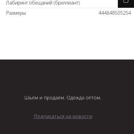
Лабиринт обещаний (бриллиант)
Размеры:
44
46
48
50
52
54
Подписаться на новости