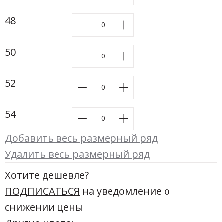
Новинки а
+31
48
Скоро в п
50
52
54
Добавить весь размерный ряд
Удалить весь размерный ряд
Хотите дешевле?
ПОДПИСАТЬСЯ
на уведомление о
снижении цены