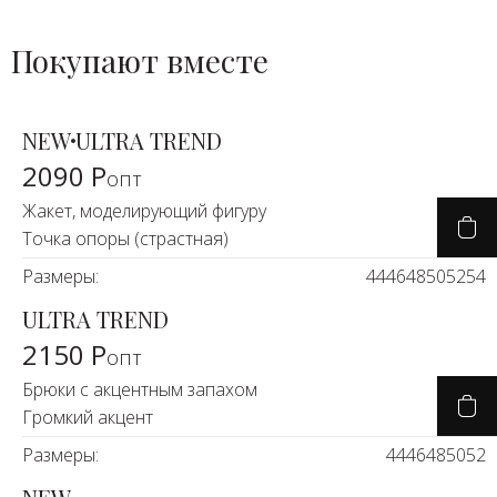
Покупают вместе
NEW
ULTRA TREND
2090 Р
опт
Жакет, моделирующий фигуру
Точка опоры (страстная)
Размеры:
44
46
48
50
52
54
ULTRA TREND
2150 Р
опт
Брюки с акцентным запахом
Громкий акцент
Размеры:
44
46
48
50
52