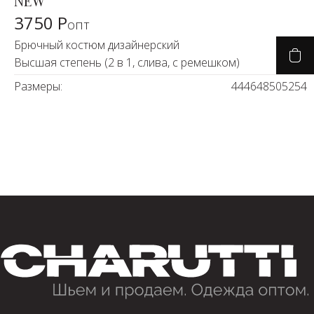
NEW
3750 Р
опт
Брючный костюм дизайнерский
Высшая степень (2 в 1, слива, с ремешком)
Размеры:
44
46
48
50
52
54