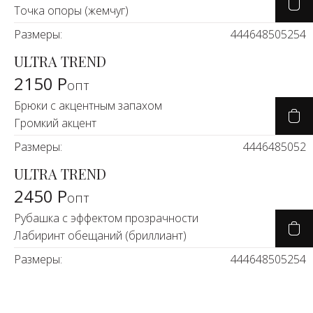
Точка опоры (жемчуг)
Размеры:
44
46
48
50
52
54
ULTRA TREND
2150 Р
опт
Брюки с акцентным запахом
Громкий акцент
Размеры:
44
46
48
50
52
ULTRA TREND
2450 Р
опт
Рубашка с эффектом прозрачности
Лабиринт обещаний (бриллиант)
Размеры:
44
46
48
50
52
54