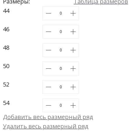
Новинки а
Размеры:
Таблица размеров
+24
44
Скоро в п
46
48
50
52
54
Добавить весь размерный ряд
Удалить весь размерный ряд