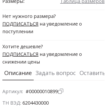
Новинки а
Размеры:
Таблица размеров
+31
Нет нужного размера?
Скоро в п
ПОДПИСАТЬСЯ
на уведомление о
поступлении
Хотите дешевле?
ПОДПИСАТЬСЯ
на уведомление о
снижении цены
Описание
Задать вопрос
Оставить
Артикул:
#00000010899
ТН ВЭД:
6204430000