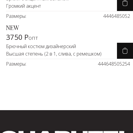
Громкий акцент
Размеры:
44
46
48
50
52
NEW
3750 Р
опт
Брючный костюм дизайнерский
Высшая степень (2 в 1, слива, с ремешком)
Размеры:
44
46
48
50
52
54