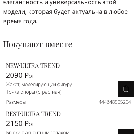
элегантность и универсальность этой
модели, которая будет актуальна в любое
время года.
Покупают вместе
NEW
ULTRA TREND
2090 Р
опт
Жакет, моделирующий фигуру
Точка опоры (страстная)
Размеры:
44
46
48
50
52
54
BEST
ULTRA TREND
2150 Р
опт
Брюки с акцентным запахом