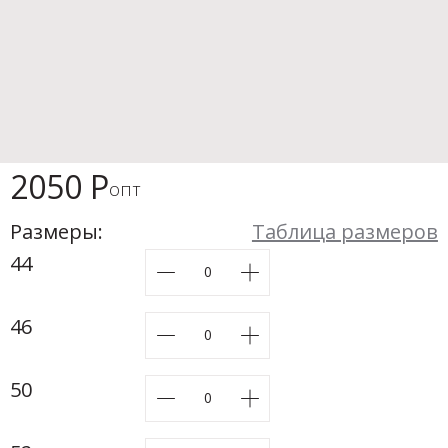
Новинки а
+31
Скоро в п
2050 Р
опт
Размеры:
Таблица размеров
44
46
50