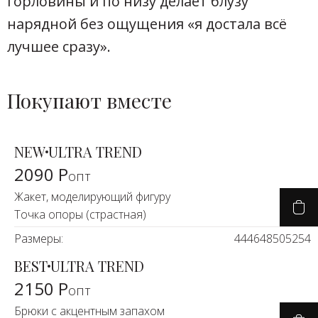
горловины и по низу делает блузу
нарядной без ощущения «я достала всё
лучшее сразу».
Покупают вместе
NEW
ULTRA TREND
2090 Р
опт
Жакет, моделирующий фигуру
Точка опоры (страстная)
Размеры:
44
46
48
50
52
54
BEST
ULTRA TREND
2150 Р
опт
Брюки с акцентным запахом