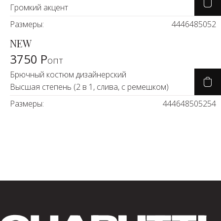
Громкий акцент
Размеры:
44
46
48
50
52
NEW
3750 Р
опт
Брючный костюм дизайнерский
Высшая степень (2 в 1, слива, с ремешком)
Размеры:
44
46
48
50
52
54