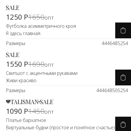
SALE
-25%
1250 Р
1650
опт
Футболка асимметричного кроя
Я здесь главная
Размеры:
44
46
48
52
54
SALE
-7%
1550 Р
1690
опт
Свитшот с акцентными рукавами
Живи красиво
Размеры:
44
46
48
50
52
54
TALISMAN
SALE
-23%
1090 Р
1450
опт
Платье бархатное
Виртуальные будни (простое и понятное счастье)