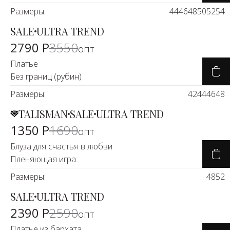
Размеры:
44
46
48
50
52
54
SALE
ULTRA TREND
-21%
2790 Р
3550
опт
Платье
Без границ (рубин)
Размеры:
42
44
46
48
TALISMAN
SALE
ULTRA TREND
-20%
1350 Р
1690
опт
Блуза для счастья в любви
Пленяющая игра
Размеры:
48
52
SALE
ULTRA TREND
-9%
2390 Р
2590
опт
Платье из бархата