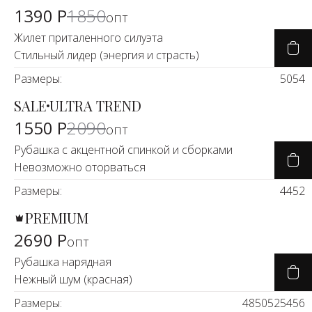
1390 Р
1850
опт
Жилет приталенного силуэта
Стильный лидер (энергия и страсть)
Размеры:
50
54
SALE
ULTRA TREND
-25%
1550 Р
2090
опт
Рубашка с акцентной спинкой и сборками
Невозможно оторваться
Размеры:
44
52
PREMIUM
2690 Р
опт
Рубашка нарядная
Нежный шум (красная)
Размеры:
48
50
52
54
56