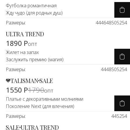
Футболка романтичная
Жду чудо (для родных душ)
Размеры:
44
46
48
50
52
54
ULTRA TREND
1890 Р
опт
Жилет на запах
Заслужить премию (магия)
Размеры:
44
48
50
52
54
TALISMAN
SALE
-13%
1550 Р
1790
опт
Платье с декоративными молниями
Поколение Next (для влечения)
Размеры:
44
52
54
SALE
ULTRA TREND
-24%