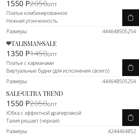
1550 Р
2050
опт
Платье комбинированное
Нежная утонченность
Размеры:
44
46
48
50
52
54
TALISMAN
SALE
-8%
1350 Р
1450
опт
Платье с карманами
Виртуальные будни (для исполнения своего)
Размеры:
44
46
48
50
52
54
SALE
ULTRA TREND
-25%
1550 Р
2050
опт
Юбка с эффектной драпировкой
Талия решает (черная)
Размеры:
42
44
46
48
52