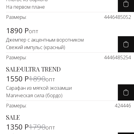
На первом плане
Размеры:
44
46
48
50
52
1890 Р
опт
Джемпер с акцентным воротником
Свежий импульс (красный)
Размеры:
44
46
48
52
54
SALE
ULTRA TREND
-20%
1550 Р
1890
опт
Сарафан из мягкой экозамши
Магическая сила (бордо)
Размеры:
42
44
46
SALE
-25%
1350 Р
1790
опт