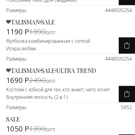
Поколение Next (для свидания)
Новинки а
Размеры:
44
+20
48
50
52
54
TALISMAN
SALE
Скоро в п
-16%
1190 Р
1390
опт
Футболка комбинированная с сеткой
Искра любви
Размеры:
44
48
50
52
54
TALISMAN
SALE
ULTRA TREND
-32%
1690 Р
2490
опт
Костюм с юбкой для тех, кто знает, чего хочет
Внутренняя легкость (2 в 1)
Размеры:
50
52
SALE
-24%
1050 Р
1390
опт