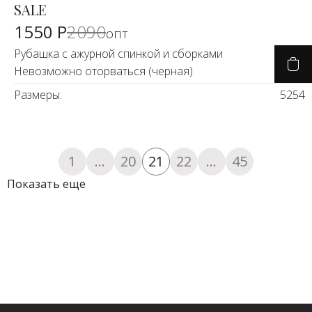
SALE
-25%
1550 Р
2090
опт
Рубашка с ажурной спинкой и сборками
Невозможно оторваться (черная)
Размеры:
52
54
1
...
20
21
22
...
45
Показать еще