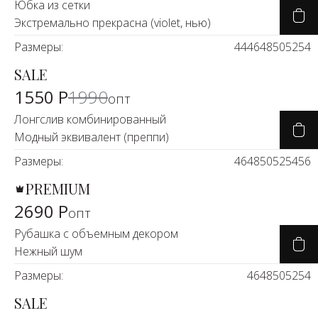
Юбка из сетки
Экстремально прекрасна (violet, нью)
Размеры:
44
46
48
50
52
54
SALE
-23%
1550 Р
1990
опт
Лонгслив комбинированный
Модный эквивалент (преппи)
Размеры:
46
48
50
52
54
56
PREMIUM
2690 Р
опт
Рубашка с объемным декором
Нежный шум
Размеры:
46
48
50
52
54
SALE
-25%