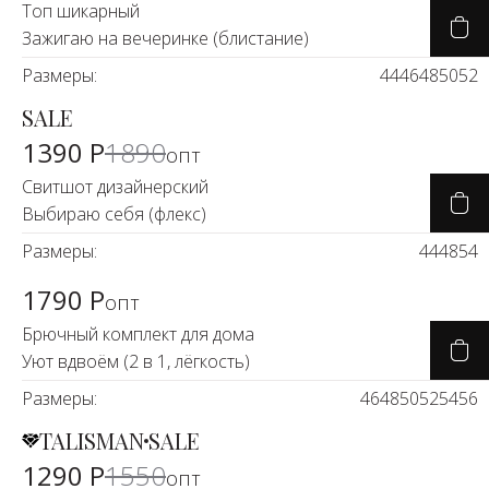
Топ шикарный
Зажигаю на вечеринке (блистание)
Размеры:
44
46
48
50
52
SALE
-26%
1390 Р
1890
опт
Свитшот дизайнерский
Выбираю себя (флекс)
Размеры:
44
48
54
1790 Р
опт
Брючный комплект для дома
Уют вдвоём (2 в 1, лёгкость)
Размеры:
46
48
50
52
54
56
TALISMAN
SALE
-15%
1290 Р
1550
опт