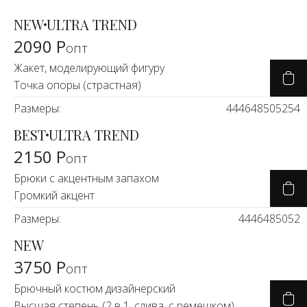
NEW
ULTRA TREND
2090 Р
опт
Жакет, моделирующий фигуру
Точка опоры (страстная)
Размеры:
44
46
48
50
52
54
BEST
ULTRA TREND
2150 Р
опт
Брюки с акцентным запахом
Громкий акцент
Размеры:
44
46
48
50
52
NEW
3750 Р
опт
Брючный костюм дизайнерский
Высшая степень (2 в 1, слива, с ремешком)