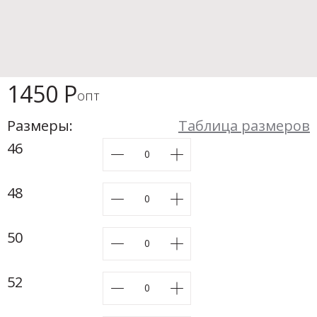
Новинки а
+31
Скоро в п
1450 Р
опт
Размеры:
Таблица размеров
46
48
50
52