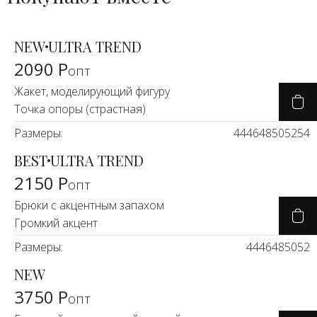
NEW
ULTRA TREND
2090 Р
опт
Жакет, моделирующий фигуру
Точка опоры (страстная)
Размеры:
44
46
48
50
52
54
BEST
ULTRA TREND
2150 Р
опт
Брюки с акцентным запахом
Громкий акцент
Размеры:
44
46
48
50
52
NEW
3750 Р
опт