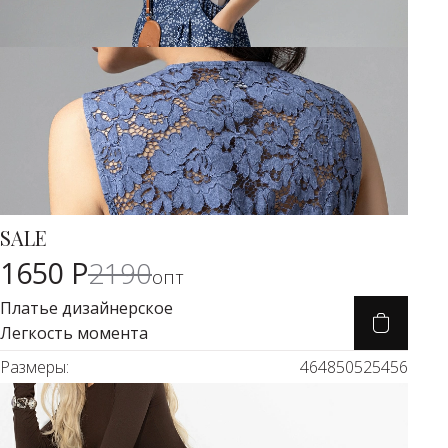
SALE
Карточка товара
-26%
1650 Р
2190
опт
Платье дизайнерское
Легкость момента
Размеры:
46
48
50
52
54
56