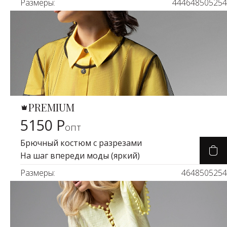
Размеры:
44
46
48
50
52
54
PREMIUM
Карточка товара
5150 Р
опт
Брючный костюм с разрезами
На шаг впереди моды (яркий)
Размеры:
46
48
50
52
54