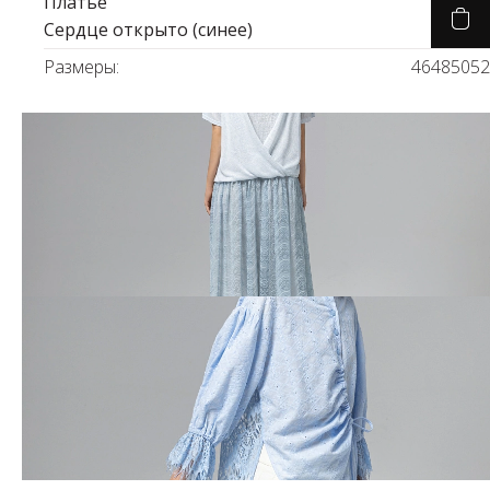
Платье
Сердце открыто (синее)
Размеры:
46
48
50
52