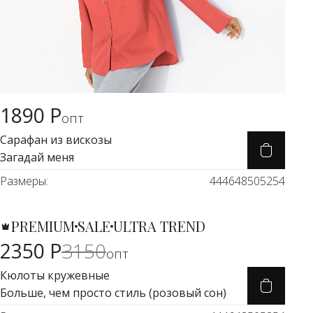
1890 Р
Карточка товара
опт
Сарафан из вискозы
Загадай меня
Размеры:
44
46
48
50
52
54
PREMIUM
SALE
ULTRA TREND
Карточка товара
-25%
2350 Р
3150
опт
Кюлоты кружевные
Больше, чем просто стиль (розовый сон)