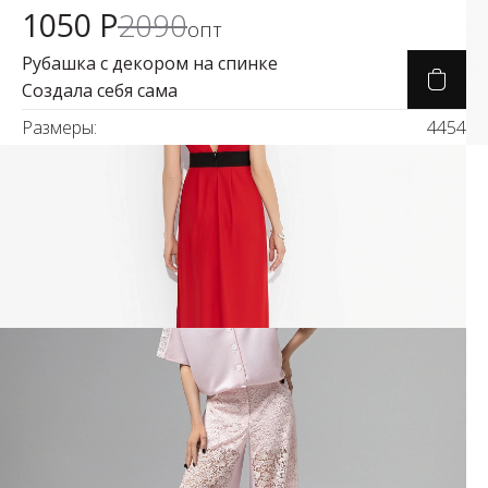
1050 Р
2090
опт
Рубашка с декором на спинке
Создала себя сама
Размеры:
44
54