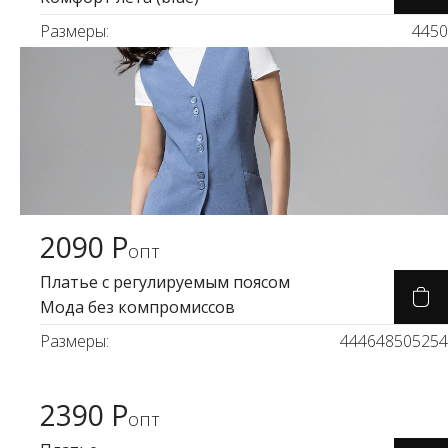
Размеры:
44
50
2090 Р
Карточка товара
опт
Платье с регулируемым поясом
Мода без компромиссов
Размеры:
44
46
48
50
52
54
2390 Р
Карточка товара
опт