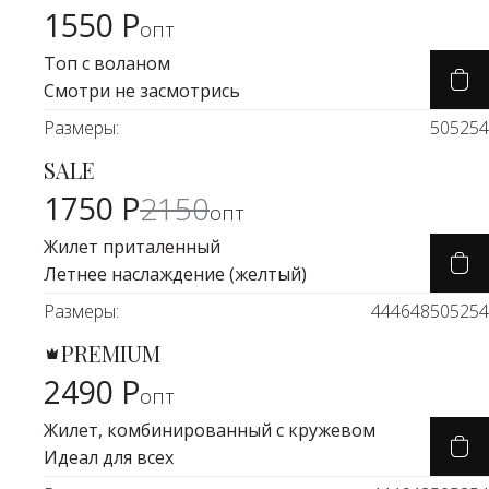
1550 Р
Карточка товара
опт
Топ с воланом
Смотри не засмотрись
Размеры:
50
52
54
SALE
Карточка товара
-18%
1750 Р
2150
опт
Жилет приталенный
Летнее наслаждение (желтый)
Размеры:
44
46
48
50
52
54
PREMIUM
Карточка товара
2490 Р
опт
Жилет, комбинированный с кружевом
Идеал для всех