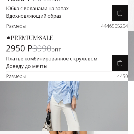
Юбка с воланами на запах
Вдохновляющий образ
Размеры:
44
46
50
52
54
PREMIUM
SALE
Карточка товара
-26%
2950 Р
3990
опт
Платье комбинированное с кружевом
Доведу до мечты
Размеры:
44
50