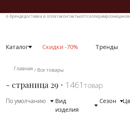
о бренде
доставка и оплата
контакты
опт
селлерам
розница
нов
Каталог
Скидки -70%
Тренды
Все товары
Платья
Ре
К
о
Главная
Все товары
/
для 
Большие разме
Аксессуары
- страница 29
1461
товар
Вечерние плать
Блузки
По умолчанию
Вид
Сезон
Цв
Нарядные плат
Бомберы
изделия
Офисные плать
Брюки
Повседневные 
Верхняя одежда