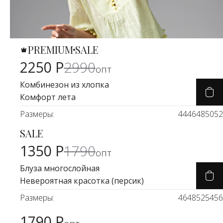
PREMIUM
SALE
Карточка товара
-25%
2250 Р
2990
опт
Комбинезон из хлопка
Комфорт лета
Размеры:
44
46
48
50
52
SALE
Карточка товара
-25%
1350 Р
1790
опт
Блуза многослойная
Невероятная красотка (персик)
Размеры:
46
48
52
54
56
1790 Р
Карточка товара