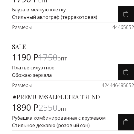
опт
Блуза в мелкую клетку
Стильный автограф (терракотовая)
Размеры:
44
46
50
52
SALE
Карточка товара
-32%
1190 Р
1750
опт
Платье силуэтное
Обожаю зеркала
Размеры:
42
44
46
48
50
52
PREMIUM
SALE
ULTRA TREND
Карточка товара
-25%
1890 Р
2550
опт
Рубашка комбинированная с кружевом
Стильное дежавю (розовый сон)