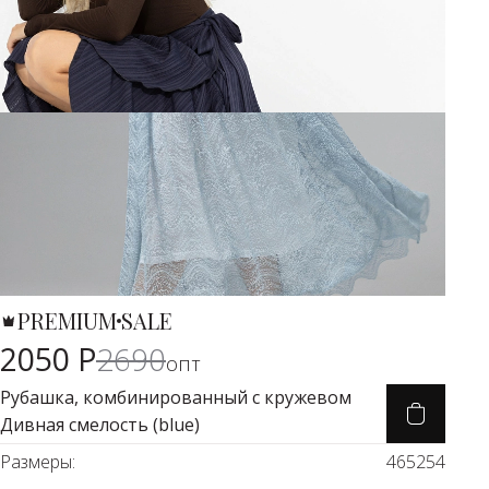
PREMIUM
SALE
Карточка товара
-25%
2050 Р
2690
опт
Рубашка, комбинированный с кружевом
Дивная смелость (blue)
Размеры:
46
52
54