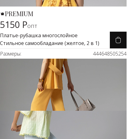
PREMIUM
Карточка товара
5150 Р
опт
Платье-рубашка многослойное
Стильное самообладание (желтое, 2 в 1)
Размеры:
44
46
48
50
52
54