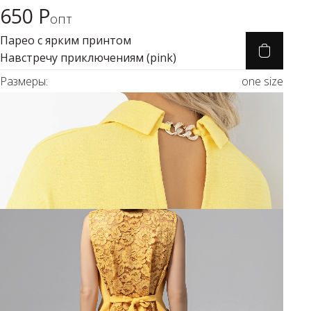
650 Р
Карточка товара
опт
Парео с ярким принтом
Навстречу приключениям (pink)
Размеры:
one size