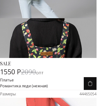
SALE
Карточка товара
-27%
1550 Р
2090
опт
Платье
Романтика леди (нежная)
Размеры:
44
46
50
54