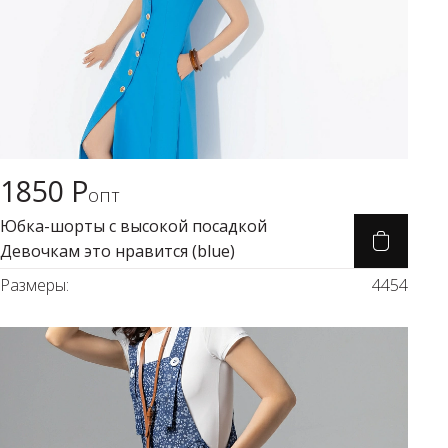
Мой момент
48
50
52
54
Размеры:
44
46
48
50
52
54
1850 Р
Карточка товара
опт
Юбка-шорты с высокой посадкой
Девочкам это нравится (blue)
Размеры:
44
54