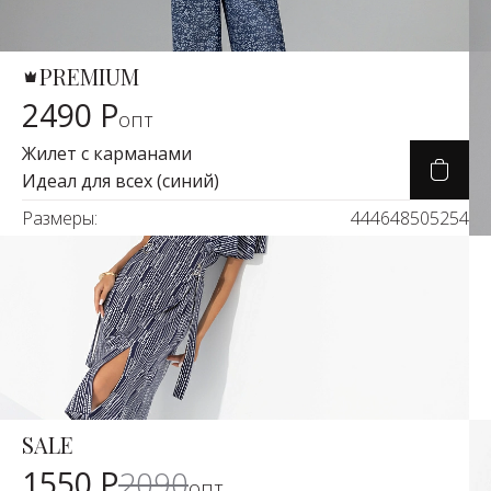
PREMIUM
Карточка товара
2490 Р
опт
Жилет с карманами
Идеал для всех (синий)
Размеры:
44
46
48
50
52
54
SALE
Карточка товара
-25%
1550 Р
2090
опт