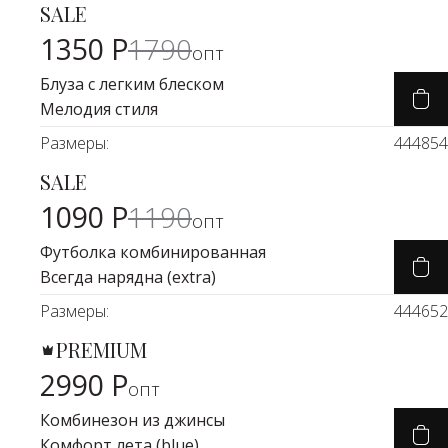
SALE
Карточка товара
-25%
Водолазки
Рубашки
1350 Р
1790
опт
Джемперы
Сарафаны
Блуза с легким блеском
Мелодия стиля
Джинсы
Свитшоты
Размеры:
44
48
54
Жакеты
Топы
SALE
Карточка товара
-6%
Жилеты
Туники
1090 Р
1190
опт
Кардиганы
Футболки
Футболка комбинированная
Всегда нарядна (extra)
Костюмы & Двойки
Худи
Размеры:
44
46
52
Юбки
PREMIUM
Карточка товара
2990 Р
опт
Комбинезон из джинсы
Комфорт лета (blue)