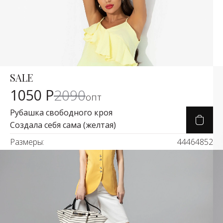
SALE
Карточка товара
-49%
1050 Р
2090
опт
Рубашка свободного кроя
Создала себя сама (желтая)
Размеры:
44
46
48
52