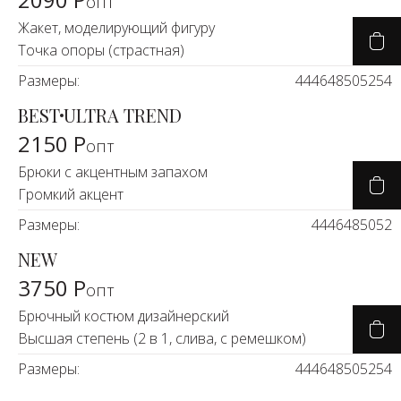
опт
Жакет, моделирующий фигуру
Точка опоры (страстная)
Размеры:
44
46
48
50
52
54
BEST
ULTRA TREND
2150 Р
опт
Брюки с акцентным запахом
Громкий акцент
Размеры:
44
46
48
50
52
NEW
3750 Р
опт
Брючный костюм дизайнерский
Высшая степень (2 в 1, слива, с ремешком)
Размеры:
44
46
48
50
52
54