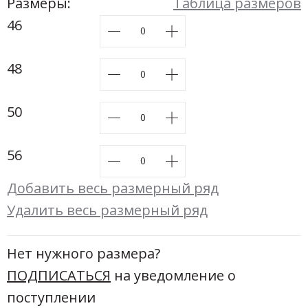
Новинки а
Размеры:
Таблица размеров
+31
46
Скоро в п
48
50
56
Добавить весь размерный ряд
Удалить весь размерный ряд
Нет нужного размера?
ПОДПИСАТЬСЯ
на уведомление о
поступлении