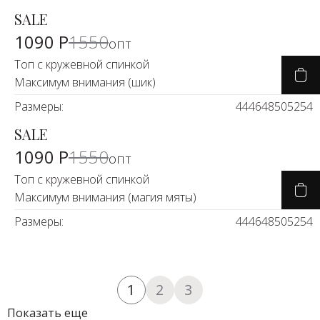
SALE
-27%
1090 Р
1550
опт
Топ с кружевной спинкой
Максимум внимания (шик)
Размеры:
44
46
48
50
52
54
SALE
-27%
1090 Р
1550
опт
Топ с кружевной спинкой
Максимум внимания (магия мяты)
Размеры:
44
46
48
50
52
54
1
2
3
Показать еще