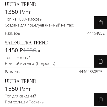
ULTRA TREND
1350 Р
опт
Топ из 100% вискозы
Создана для поцелуев (нежный нектар)
Размеры:
44
46
48
52
SALE
ULTRA TREND
-7%
1450 Р
1550
опт
Топ шелковый
Нежный импульс (бодрость)
Размеры:
44
46
48
50
52
54
ULTRA TREND
1550 Р
опт
Топ для свиданий
Под солнцем Тосканы