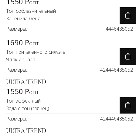
1550 Р
Новинки а
опт
+31
Топ соблазнительный
Зацепила меня
Скоро в п
Размеры:
44
46
48
50
52
1690 Р
опт
Топ приталенного силуэта
Я так и знала
Размеры:
42
44
46
48
50
52
ULTRA TREND
1550 Р
опт
Топ эффектный
Задаю тон (глянец)
Размеры:
42
44
46
48
50
52
ULTRA TREND