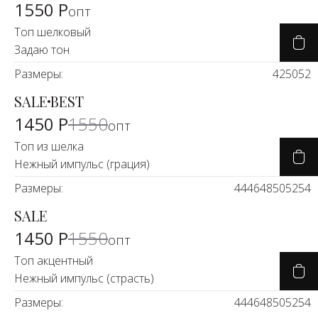
1550 Р
опт
Топ шелковый
Задаю тон
Размеры:
42
50
52
SALE
BEST
-7%
1450 Р
1550
опт
Топ из шелка
Нежный импульс (грация)
Размеры:
44
46
48
50
52
54
SALE
-7%
1450 Р
1550
опт
Топ акцентный
Нежный импульс (страсть)
Размеры:
44
46
48
50
52
54