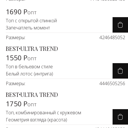
1690 Р
опт
Топ с открытой спинкой
Запечатлеть момент
Размеры:
42
46
48
50
52
BEST
ULTRA TREND
1550 Р
опт
Топ в бельевом стиле
Белый лотос (интрига)
Размеры:
44
46
50
52
56
BEST
ULTRA TREND
1750 Р
опт
Топ, комбинированный с кружевом
Геометрия взгляда (красота)