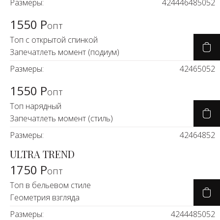
Размеры:
42
44
46
48
50
52
1550 Р
опт
Топ с открытой спинкой
Запечатлеть момент (подиум)
Размеры:
42
46
50
52
1550 Р
опт
Топ нарядный
Запечатлеть момент (стиль)
Размеры:
42
46
48
52
ULTRA TREND
1750 Р
опт
Топ в бельевом стиле
Геометрия взгляда
Размеры:
42
44
48
50
52