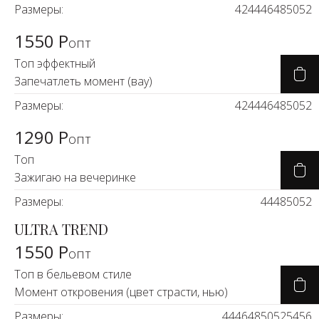
Размеры:
42
44
46
48
50
52
1550 Р
опт
Топ эффектный
Запечатлеть момент (вау)
Размеры:
42
44
46
48
50
52
1290 Р
опт
Топ
Зажигаю на вечеринке
Размеры:
44
48
50
52
ULTRA TREND
1550 Р
опт
Топ в бельевом стиле
Момент откровения (цвет страсти, нью)
Размеры:
44
46
48
50
52
54
56