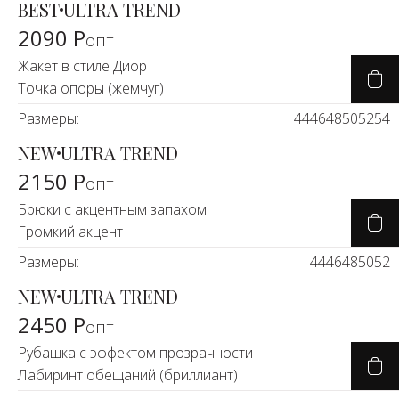
BEST
ULTRA TREND
2090 Р
опт
Жакет в стиле Диор
Точка опоры (жемчуг)
Размеры:
44
46
48
50
52
54
NEW
ULTRA TREND
2150 Р
опт
Брюки с акцентным запахом
Громкий акцент
Размеры:
44
46
48
50
52
NEW
ULTRA TREND
2450 Р
опт
Рубашка с эффектом прозрачности
Лабиринт обещаний (бриллиант)