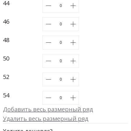
Новинки а
44
+20
46
Скоро в п
48
50
52
54
Добавить весь размерный ряд
Удалить весь размерный ряд