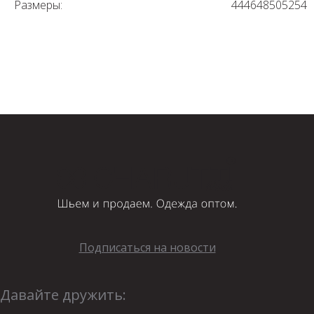
Размеры:
44
46
48
50
52
54
Подписаться на новости
Давайте дружить: