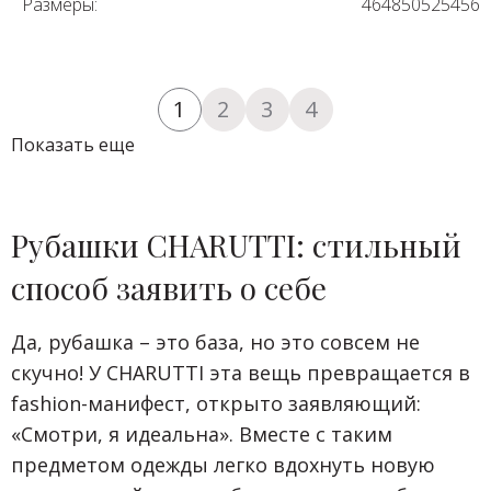
Размеры:
46
48
50
52
54
56
1
2
3
4
Показать еще
Рубашки CHARUTTI: стильный
способ заявить о себе
Да, рубашка – это база, но это совсем не
скучно! У CHARUTTI эта вещь превращается в
fashion-манифест, открыто заявляющий:
«Смотри, я идеальна». Вместе с таким
предметом одежды легко вдохнуть новую