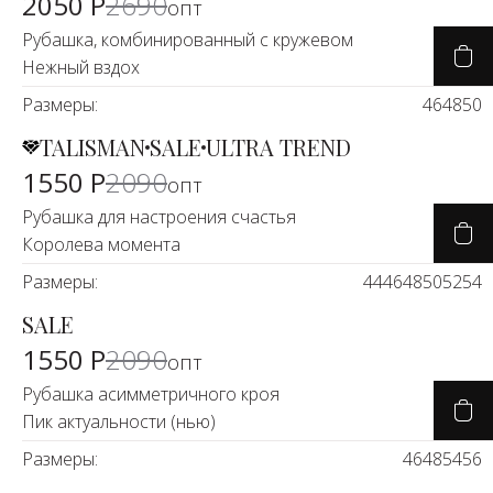
2050 Р
2690
опт
Рубашка, комбинированный с кружевом
Нежный вздох
Размеры:
46
48
50
TALISMAN
SALE
ULTRA TREND
-25%
1550 Р
2090
опт
Рубашка для настроения счастья
Королева момента
Размеры:
44
46
48
50
52
54
SALE
-25%
1550 Р
2090
опт
Рубашка асимметричного кроя
Пик актуальности (нью)
Размеры:
46
48
54
56