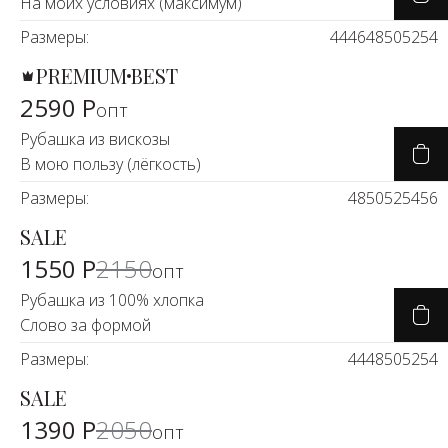
Новинки а
На моих условиях (максимум)
+20
Размеры:
44
46
48
50
52
54
PREMIUM
BEST
Скоро в п
2590 Р
опт
Рубашка из вискозы
В мою пользу (лёгкость)
Размеры:
48
50
52
54
56
SALE
-29%
1550 Р
2150
опт
Рубашка из 100% хлопка
Слово за формой
Размеры:
44
48
50
52
54
SALE
-30%
1390 Р
2050
опт