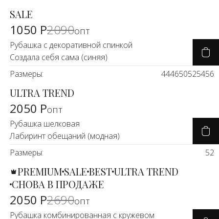
SALE
-49%
1050 Р
2090
опт
Рубашка с декоративной спинкой
Создала себя сама (синяя)
Размеры:
44
46
50
52
54
56
ULTRA TREND
2050 Р
опт
Рубашка шелковая
Лабиринт обещаний (модная)
Размеры:
52
PREMIUM
SALE
BEST
ULTRA TREND
-25%
СНОВА В ПРОДАЖЕ
2050 Р
2690
опт
Рубашка комбинированная с кружевом