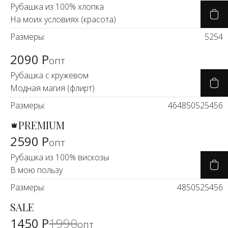
Рубашка из 100% хлопка
На моих условиях (красота)
Размеры:
52
54
2090 Р
опт
Рубашка с кружевом
Модная магия (флирт)
Размеры:
46
48
50
52
54
56
PREMIUM
2590 Р
опт
Рубашка из 100% вискозы
В мою пользу
Размеры:
48
50
52
54
56
SALE
-26%
1450 Р
1990
опт