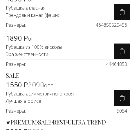
Рубашка атласная
Трендовый канал (фэшн)
Размеры:
46
48
50
52
54
56
1890 Р
опт
Рубашка из 100% вискозы
Эра женственности
Размеры:
44
46
48
50
SALE
-25%
1550 Р
2090
опт
Рубашка асимметричного кроя
Лучшая в офисе
Размеры:
50
54
PREMIUM
SALE
BEST
ULTRA TREND
-25%