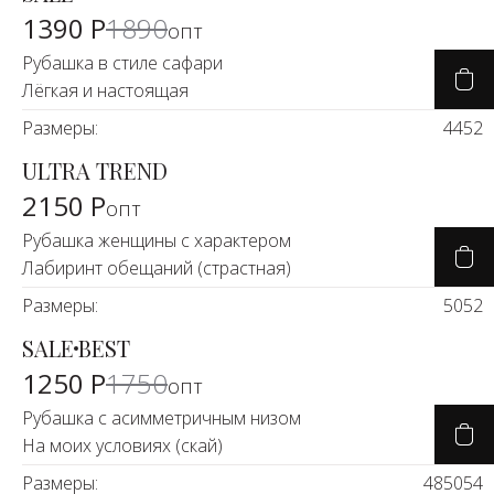
-26%
1390 Р
1890
опт
Рубашка в стиле сафари
Лёгкая и настоящая
Размеры:
44
52
ULTRA TREND
2150 Р
опт
Рубашка женщины с характером
Лабиринт обещаний (страстная)
Размеры:
50
52
SALE
BEST
-30%
1250 Р
1750
опт
Рубашка с асимметричным низом
На моих условиях (скай)
Размеры:
48
50
54