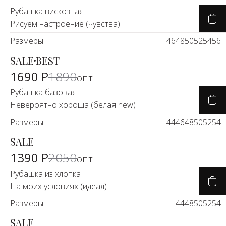
Рубашка вискозная
Рисуем настроение (чувства)
Размеры:
46
48
50
52
54
56
SALE
BEST
-12%
1690 Р
1890
опт
Рубашка базовая
Невероятно хороша (белая new)
Размеры:
44
46
48
50
52
54
SALE
-30%
1390 Р
2050
опт
Рубашка из хлопка
На моих условиях (идеал)
Размеры:
44
48
50
52
54
SALE