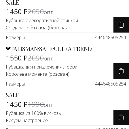
SALE
-30%
1450 Р
2090
опт
Рубашка с декоративной спинкой
Создала себя сама (бежевая)
Размеры:
44
46
48
50
52
54
TALISMAN
SALE
ULTRA TREND
-25%
1550 Р
2090
опт
Рубашка для привлечения любви
Королева момента (розовая)
Размеры:
44
46
48
50
52
54
SALE
-26%
1450 Р
1990
опт
Рубашка из 100% вискозы
Рисуем настроение