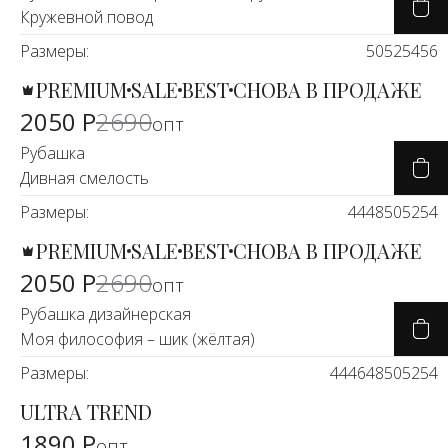
Кружевной повод
Размеры:
50
52
54
56
PREMIUM
SALE
BEST
СНОВА В ПРОДАЖЕ
-25%
2050 Р
2690
опт
Рубашка
Дивная смелость
Размеры:
44
48
50
52
54
PREMIUM
SALE
BEST
СНОВА В ПРОДАЖЕ
-25%
2050 Р
2690
опт
Рубашка дизайнерская
Моя философия – шик (жёлтая)
Размеры:
44
46
48
50
52
54
ULTRA TREND
1890 Р
опт