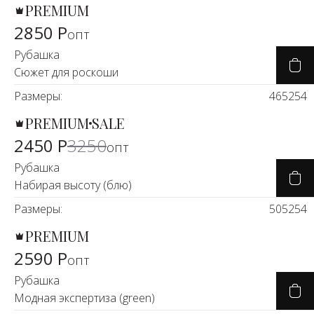
PREMIUM
2850 Р
опт
Рубашка
Сюжет для роскоши
Размеры:
46
52
54
PREMIUM
SALE
-25%
2450 Р
3250
опт
Рубашка
Набирая высоту (блю)
Размеры:
50
52
54
PREMIUM
2590 Р
опт
Рубашка
Модная экспертиза (green)