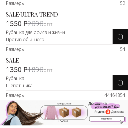
Размеры:
52
SALE
ULTRA TREND
-25%
1550 Р
2090
опт
Рубашка для офиса и жизни
Против обычного
Размеры:
54
SALE
-30%
1350 Р
1890
опт
Рубашка
Шепот шика
Размеры:
44
46
48
54