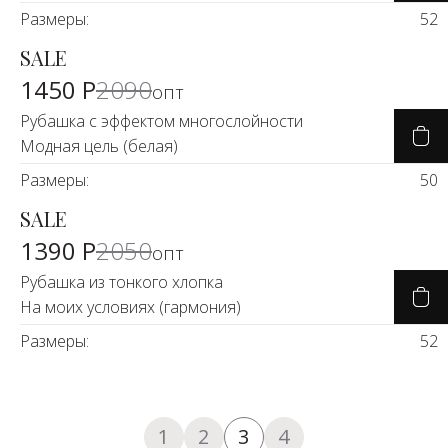
Размеры:
52
SALE
-30%
1450 Р
2090
опт
Рубашка с эффектом многослойности
Модная цель (белая)
Размеры:
50
SALE
-30%
1390 Р
2050
опт
Рубашка из тонкого хлопка
На моих условиях (гармония)
Размеры:
52
1
2
3
4