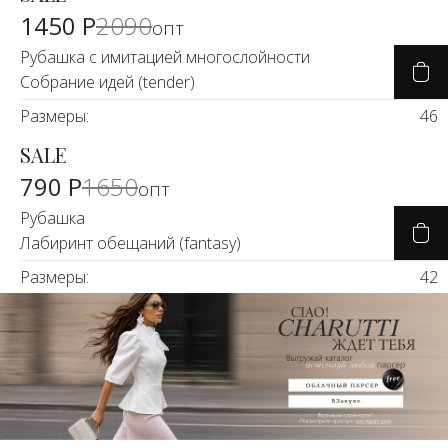
-30%
1450 Р
2090
опт
Рубашка с имитацией многослойности
Собрание идей (tender)
Размеры:
46
SALE
-50%
790 Р
1650
опт
Рубашка
Лабиринт обещаний (fantasy)
Размеры:
42