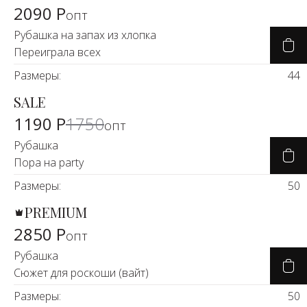
2090 Р
опт
Рубашка на запах из хлопка
Переиграла всех
Размеры:
44
SALE
-32%
1190 Р
1750
опт
Рубашка
Пора на party
Размеры:
50
PREMIUM
2850 Р
опт
Рубашка
Сюжет для роскоши (вайт)
Размеры:
50