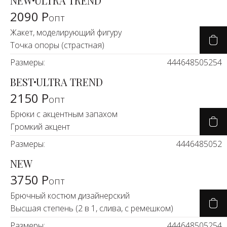
NEW
ULTRA TREND
2090 Р
опт
Жакет, моделирующий фигуру
Точка опоры (страстная)
Размеры:
44
46
48
50
52
54
BEST
ULTRA TREND
2150 Р
опт
Брюки с акцентным запахом
Громкий акцент
Размеры:
44
46
48
50
52
NEW
3750 Р
опт
Брючный костюм дизайнерский
Высшая степень (2 в 1, слива, с ремешком)
Размеры:
44
46
48
50
52
54