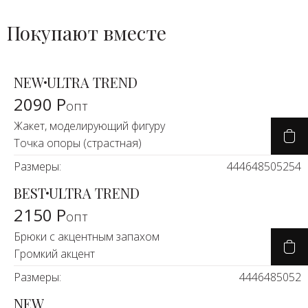
Покупают вместе
NEW
ULTRA TREND
2090 Р
опт
Жакет, моделирующий фигуру
Точка опоры (страстная)
Размеры:
44
46
48
50
52
54
BEST
ULTRA TREND
2150 Р
опт
Брюки с акцентным запахом
Громкий акцент
Размеры:
44
46
48
50
52
NEW