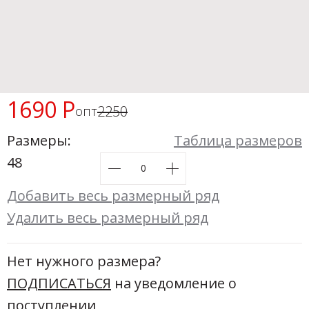
Новинки а
+31
Скоро в п
1690 Р
2250
опт
Размеры:
Таблица размеров
48
Добавить весь размерный ряд
Удалить весь размерный ряд
Нет нужного размера?
ПОДПИСАТЬСЯ
на уведомление о
поступлении