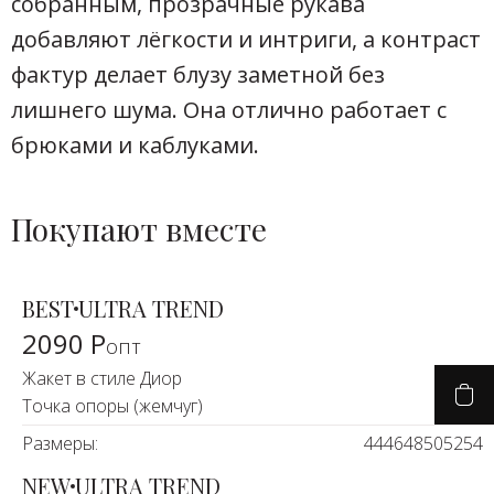
собранным, прозрачные рукава
добавляют лёгкости и интриги, а контраст
фактур делает блузу заметной без
лишнего шума. Она отлично работает с
брюками и каблуками.
Покупают вместе
BEST
ULTRA TREND
2090 Р
опт
Жакет в стиле Диор
Точка опоры (жемчуг)
Размеры:
44
46
48
50
52
54
NEW
ULTRA TREND