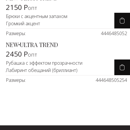
2150 Р
опт
Брюки с акцентным запахом
Громкий акцент
Размеры:
44
46
48
50
52
NEW
ULTRA TREND
2450 Р
опт
Рубашка с эффектом прозрачности
Лабиринт обещаний (бриллиант)
Размеры:
44
46
48
50
52
54