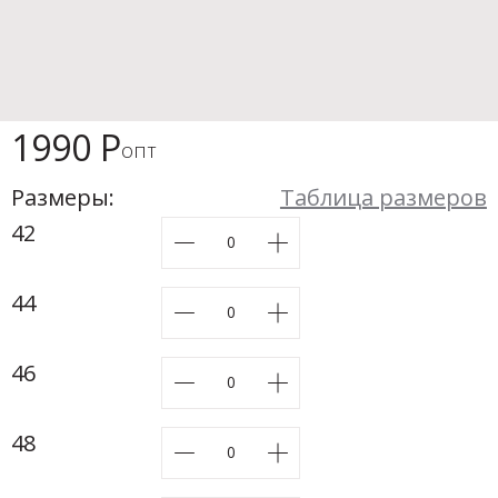
Новинки а
+20
Скоро в п
1990 Р
опт
Размеры:
Таблица размеров
42
44
46
48