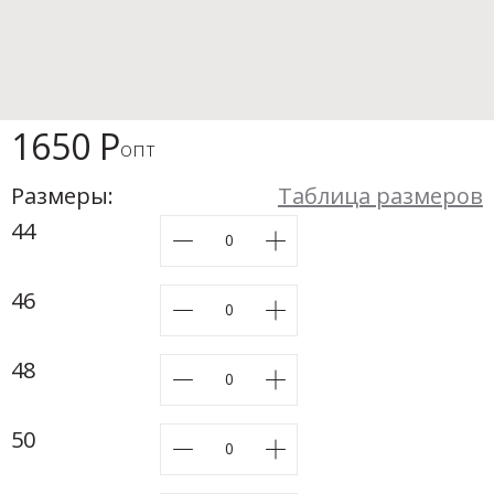
Новинки а
+31
Скоро в п
1650 Р
опт
Размеры:
Таблица размеров
44
46
48
50