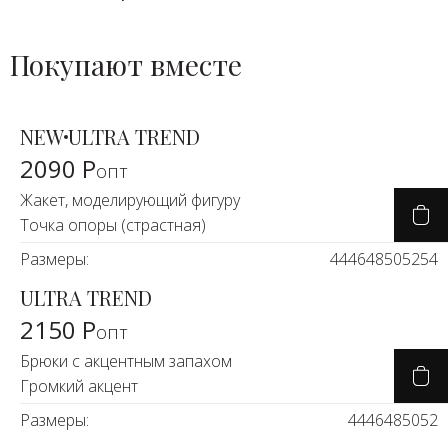
Покупают вместе
NEW
ULTRA TREND
2090 Р
опт
Жакет, моделирующий фигуру
Точка опоры (страстная)
Размеры:
44
46
48
50
52
54
ULTRA TREND
2150 Р
опт
Брюки с акцентным запахом
Громкий акцент
Размеры:
44
46
48
50
52