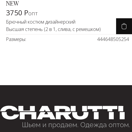
NEW
3750 Р
опт
Брючный костюм дизайнерский
Высшая степень (2 в 1, слива, с ремешком)
Размеры:
44
46
48
50
52
54