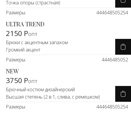
Точка опоры (страстная)
Размеры:
44
46
48
50
52
54
ULTRA TREND
2150 Р
опт
Брюки с акцентным запахом
Громкий акцент
Размеры:
44
46
48
50
52
NEW
3750 Р
опт
Брючный костюм дизайнерский
Высшая степень (2 в 1, слива, с ремешком)
Размеры:
44
46
48
50
52
54