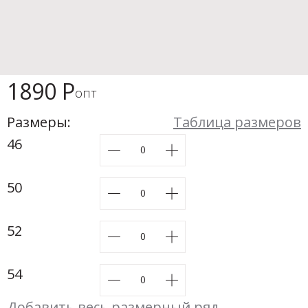
Новинки а
+31
Скоро в п
1890 Р
опт
Размеры:
Таблица размеров
46
50
52
54
Добавить весь размерный ряд