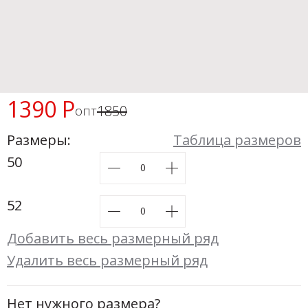
Новинки а
+31
Скоро в п
1390 Р
1850
опт
Размеры:
Таблица размеров
50
52
Добавить весь размерный ряд
Удалить весь размерный ряд
Нет нужного размера?