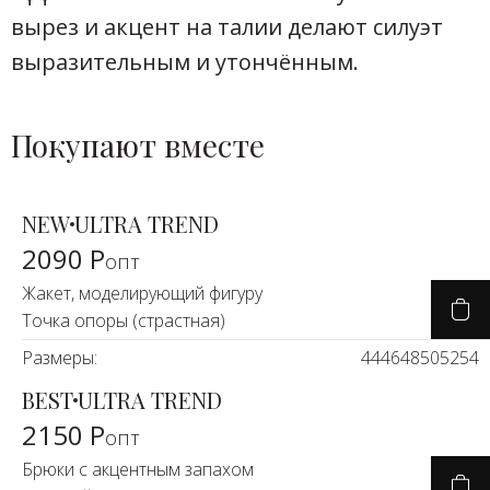
вырез и акцент на талии делают силуэт
выразительным и утончённым.
Покупают вместе
NEW
ULTRA TREND
2090 Р
опт
Жакет, моделирующий фигуру
Точка опоры (страстная)
Размеры:
44
46
48
50
52
54
BEST
ULTRA TREND
2150 Р
опт
Брюки с акцентным запахом