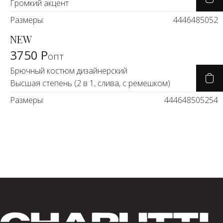
Громкий акцент
Размеры:
44
46
48
50
52
NEW
3750 Р
опт
Брючный костюм дизайнерский
Высшая степень (2 в 1, слива, с ремешком)
Размеры:
44
46
48
50
52
54