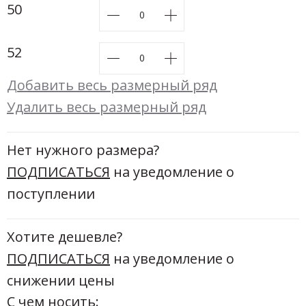
Новинки а
50
+20
52
Скоро в п
Добавить весь размерный ряд
Удалить весь размерный ряд
Нет нужного размера?
ПОДПИСАТЬСЯ
на уведомление о
поступлении
Хотите дешевле?
ПОДПИСАТЬСЯ
на уведомление о
снижении цены
С чем носить: