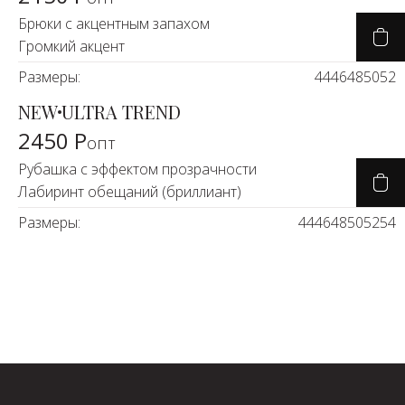
Брюки с акцентным запахом
Громкий акцент
Размеры:
44
46
48
50
52
NEW
ULTRA TREND
2450 Р
опт
Рубашка с эффектом прозрачности
Лабиринт обещаний (бриллиант)
Размеры:
44
46
48
50
52
54