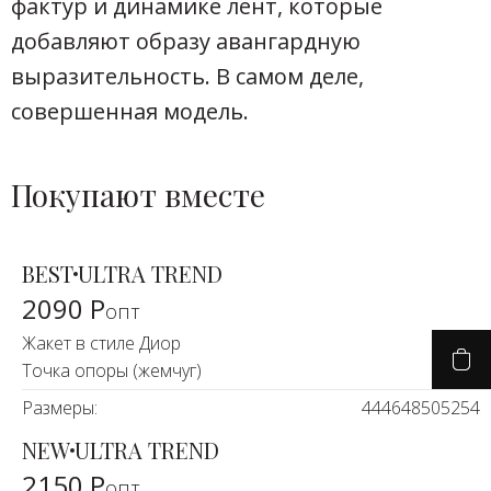
фактур и динамике лент, которые
добавляют образу авангардную
выразительность. В самом деле,
совершенная модель.
Покупают вместе
BEST
ULTRA TREND
2090 Р
опт
Жакет в стиле Диор
Точка опоры (жемчуг)
Размеры:
44
46
48
50
52
54
NEW
ULTRA TREND
2150 Р
опт