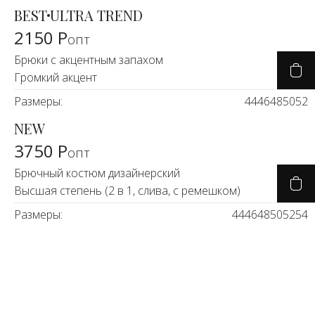
BEST
ULTRA TREND
2150 Р
опт
Брюки с акцентным запахом
Громкий акцент
Размеры:
44
46
48
50
52
NEW
3750 Р
опт
Брючный костюм дизайнерский
Высшая степень (2 в 1, слива, с ремешком)
Размеры:
44
46
48
50
52
54