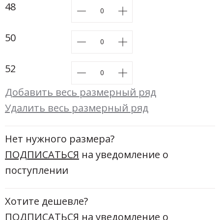
Новинки а
48
+31
50
Скоро в п
52
Добавить весь размерный ряд
Удалить весь размерный ряд
Нет нужного размера?
ПОДПИСАТЬСЯ
на уведомление о
поступлении
Хотите дешевле?
ПОДПИСАТЬСЯ
на уведомление о