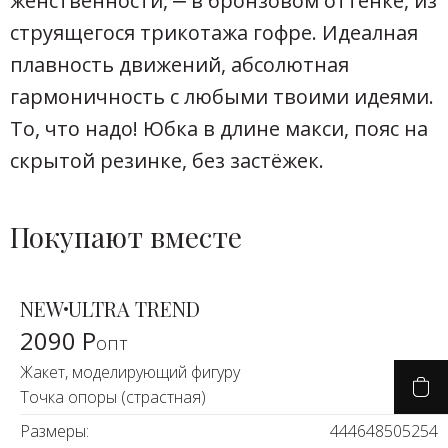
женственности, ‒ в бронзовом оттенке, из
струящегося трикотажа гофре. Идеалная
плавность движений, абсолютная
гармоничность с любыми твоими идеями.
То, что надо! Юбка в длине макси, пояс на
скрытой резинке, без застёжек.
Покупают вместе
NEW
ULTRA TREND
2090 Р
опт
Жакет, моделирующий фигуру
Точка опоры (страстная)
Размеры:
44
46
48
50
52
54