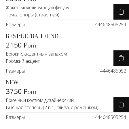
Жакет, моделирующий фигуру
Точка опоры (страстная)
Размеры:
44
46
48
50
52
54
BEST
ULTRA TREND
2150 Р
опт
Брюки с акцентным запахом
Громкий акцент
Размеры:
44
46
48
50
52
NEW
3750 Р
опт
Брючный костюм дизайнерский
Высшая степень (2 в 1, слива, с ремешком)
Размеры:
44
46
48
50
52
54