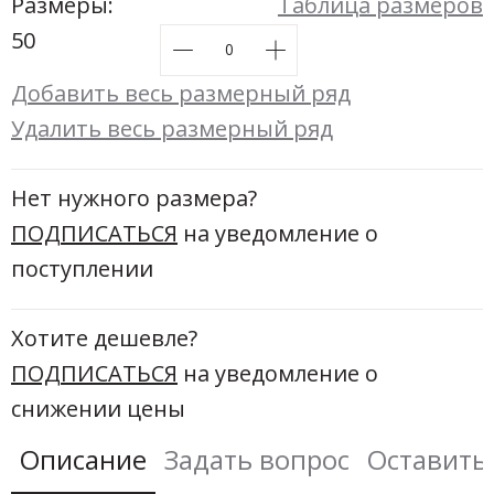
Новинки а
Размеры:
Таблица размеров
+31
50
Скоро в п
Добавить весь размерный ряд
Удалить весь размерный ряд
Нет нужного размера?
ПОДПИСАТЬСЯ
на уведомление о
поступлении
Хотите дешевле?
ПОДПИСАТЬСЯ
на уведомление о
снижении цены
Описание
Задать вопрос
Оставить