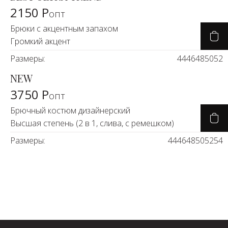
2150 Р
опт
Брюки с акцентным запахом
Громкий акцент
Размеры:
44
46
48
50
52
NEW
3750 Р
опт
Брючный костюм дизайнерский
Высшая степень (2 в 1, слива, с ремешком)
Размеры:
44
46
48
50
52
54