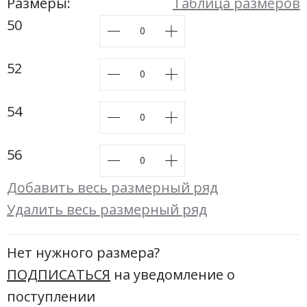
Новинки а
Размеры:
Таблица размеров
+31
50
Скоро в п
52
54
56
Добавить весь размерный ряд
Удалить весь размерный ряд
Нет нужного размера?
ПОДПИСАТЬСЯ
на уведомление о
поступлении