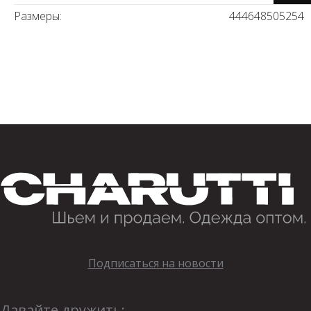
Размеры:
44
46
48
50
52
54
Подписаться на новости
Давайте дружить: