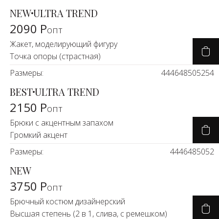
NEW
ULTRA TREND
2090 Р
опт
Жакет, моделирующий фигуру
Точка опоры (страстная)
Размеры:
44
46
48
50
52
54
BEST
ULTRA TREND
2150 Р
опт
Брюки с акцентным запахом
Громкий акцент
Размеры:
44
46
48
50
52
NEW
3750 Р
опт
Брючный костюм дизайнерский
Высшая степень (2 в 1, слива, с ремешком)